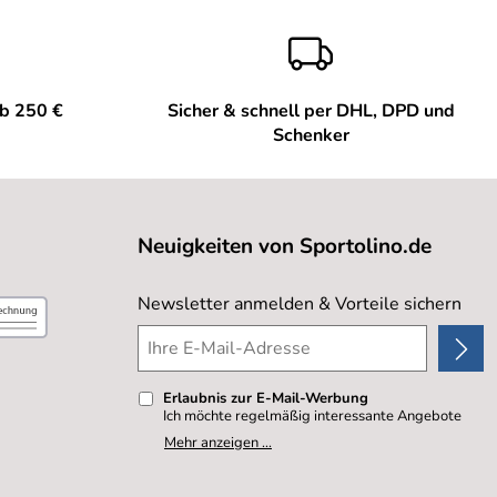
ab 250 €
Sicher & schnell per DHL, DPD und
Schenker
Neuigkeiten von Sportolino.de
Newsletter anmelden & Vorteile sichern
Erlaubnis zur E-Mail-Werbung
Ich möchte regelmäßig interessante Angebote
per E-Mail erhalten. Meine E-Mail-Adresse wird
Mehr anzeigen ...
nicht an andere Unternehmen weitergegeben. Zu
statistischen Zwecken wird in anonymer Form
ausgewertet, welche Links im Newsletter