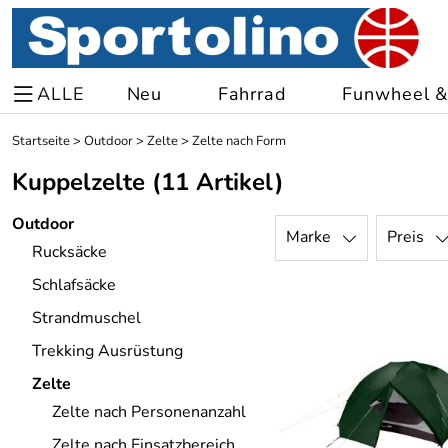
ALLE
Neu
Fahrrad
Funwheel & 
Startseite
>
Outdoor
>
Zelte
>
Zelte nach Form
Kuppelzelte
(11 Artikel)
Outdoor
Marke
Preis
Rucksäcke
Schlafsäcke
Strandmuschel
Trekking Ausrüstung
Zelte
Zelte nach Personenanzahl
Zelte nach Einsatzbereich