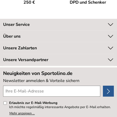
250 €
DPD und Schenker
Unser Service
Kontakt
Über uns
Kundeninformationen
Unsere Bestseller
Unsere Zahlarten
Newsletter
Marken
Retourenabwicklung
Unsere Versandpartner
Neu
Lieferbedingungen
Sale %
Neuigkeiten von Sportolino.de
Kundenlogin
Kundenbewertungen (20.178)
Newsletter anmelden & Vorteile sichern
4,8/5
*****
Erlaubnis zur E-Mail-Werbung
Ich möchte regelmäßig interessante Angebote per E-Mail erhalten.
Meine E-Mail-Adresse wird nicht an andere Unternehmen
Mehr anzeigen ...
weitergegeben. Zu statistischen Zwecken wird in anonymer Form