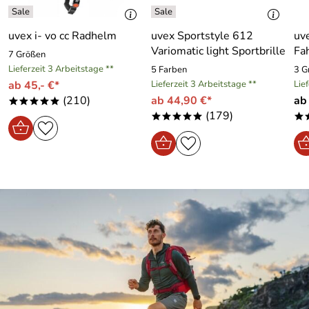
uvex i- vo cc Radhelm
uvex Sportstyle 612
uve
Variomatic light Sportbrille
Fa
7 Größen
Lieferzeit 3 Arbeitstage **
5 Farben
3 G
ab 45,- €*
Lieferzeit 3 Arbeitstage **
Lie
(210)
ab 44,90 €*
ab
*****
(179)
*****
*