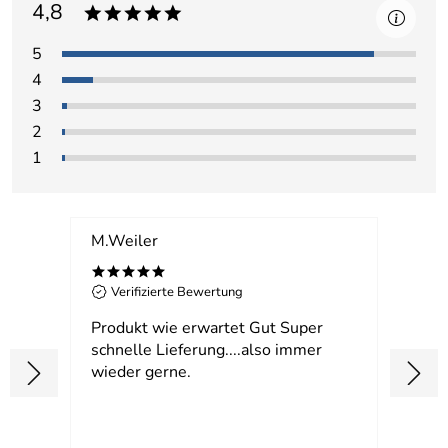
4,8
*****
5
4
3
2
1
M.Weiler
Schni
*****
**
Verifizierte Bewertung
Ver
les
Produkt wie erwartet Gut Super
Super
schnelle Lieferung....also immer
Liebl
wieder gerne.
gekl