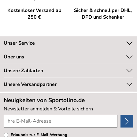
Kostenloser Versand ab
Sicher & schnell per DHL,
250 €
DPD und Schenker
Unser Service
Kontakt
Über uns
Kundeninformationen
Unsere Bestseller
Unsere Zahlarten
Newsletter
Marken
Retourenabwicklung
Unsere Versandpartner
Neu
Lieferbedingungen
Sale %
Neuigkeiten von Sportolino.de
Kundenlogin
Kundenbewertungen (20.178)
Newsletter anmelden & Vorteile sichern
4,8/5
*****
Erlaubnis zur E-Mail-Werbung