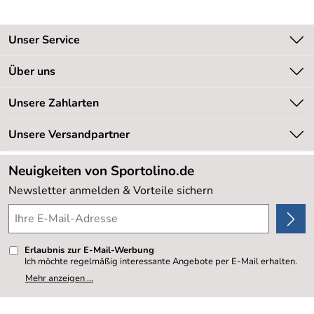
Unser Service
Kontakt
Über uns
Kundeninformationen
Unsere Bestseller
Unsere Zahlarten
Newsletter
Marken
Retourenabwicklung
Unsere Versandpartner
Neu
Lieferbedingungen
Sale %
Neuigkeiten von Sportolino.de
Kundenlogin
Kundenbewertungen (20.178)
Newsletter anmelden & Vorteile sichern
4,8/5
*****
Erlaubnis zur E-Mail-Werbung
Ich möchte regelmäßig interessante Angebote per E-Mail erhalten.
Meine E-Mail-Adresse wird nicht an andere Unternehmen
Mehr anzeigen ...
weitergegeben. Zu statistischen Zwecken wird in anonymer Form
ausgewertet, welche Links im Newsletter geklickt werden. Dabei ist
nicht erkennbar, welche konkrete Person geklickt hat. Diese
Einwilligung zur Nutzung meiner E-Mail- Adresse für Werbezwecke