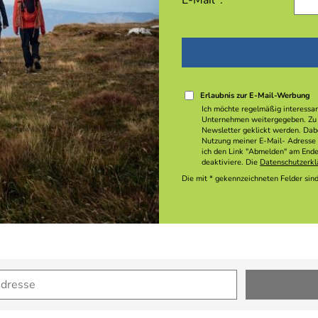
E-Mail*:
Erlaubnis zur E-Mail-Werbung
Ich möchte regelmäßig interessa
Unternehmen weitergegeben. Zu 
Newsletter geklickt werden. Dabe
Nutzung meiner E-Mail- Adresse 
ich den Link "Abmelden" am Ende 
deaktiviere. Die
Datenschutzerkl
Die mit * gekennzeichneten Felder sind 