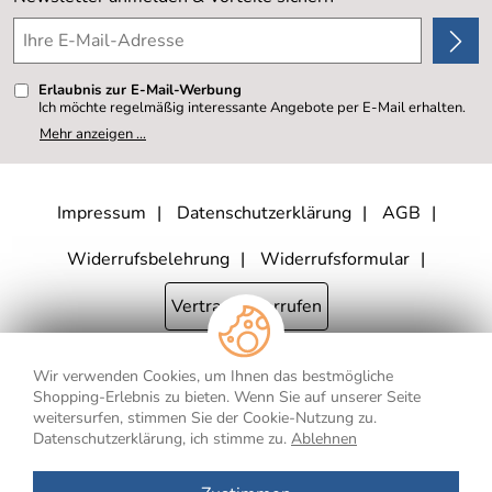
4,8/5
*****
Erlaubnis zur E-Mail-Werbung
Ich möchte regelmäßig interessante Angebote per E-Mail erhalten.
Meine E-Mail-Adresse wird nicht an andere Unternehmen
Mehr anzeigen ...
weitergegeben. Zu statistischen Zwecken wird in anonymer Form
ausgewertet, welche Links im Newsletter geklickt werden. Dabei ist
nicht erkennbar, welche konkrete Person geklickt hat. Diese
Einwilligung zur Nutzung meiner E-Mail- Adresse für Werbezwecke
kann ich jederzeit mit Wirkung für die Zukunft widerrufen, indem ich
Impressum
Datenschutzerklärung
AGB
den Link "Abmelden" am Ende des Newsletters anklicke oder die
Option Newsletter im Mitgliederbereich deaktiviere. Die
Datenschutzerklärung
habe ich zur Kenntnis genommen.
Widerrufsbelehrung
Widerrufsformular
Vertrag widerrufen
Wir verwenden Cookies, um Ihnen das bestmögliche
* Alle Preisangaben inkl. MwSt., bis 250,- € Bestellwert zzgl.
Shopping-Erlebnis zu bieten. Wenn Sie auf unserer Seite
Versandkosten
, ab 250,- € Bestellwert inkl.
Versandkosten
innerhalb
weitersurfen, stimmen Sie der Cookie-Nutzung zu.
Deutschlands
Datenschutzerklärung, ich stimme zu.
Ablehnen
** Gilt für Lieferungen nach Deutschland. Lieferzeiten für andere Länder
und Informationen zur Berechnung des Liefertermins finden Sie
hier
.