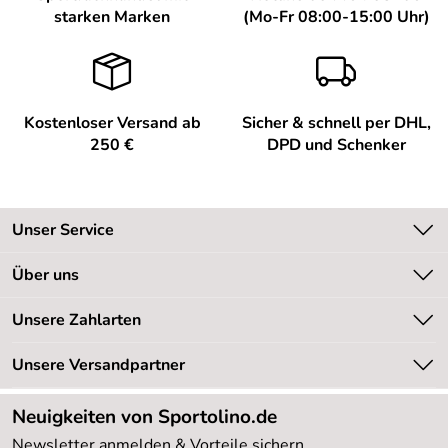
starken Marken
(Mo-Fr 08:00-15:00 Uhr)
Kostenloser Versand ab
Sicher & schnell per DHL,
250 €
DPD und Schenker
Unser Service
Kontakt
Über uns
Kundeninformationen
Unsere Bestseller
Unsere Zahlarten
Newsletter
Marken
Retourenabwicklung
Unsere Versandpartner
Neu
Lieferbedingungen
Sale %
Neuigkeiten von Sportolino.de
Kundenlogin
Kundenbewertungen (20.178)
Newsletter anmelden & Vorteile sichern