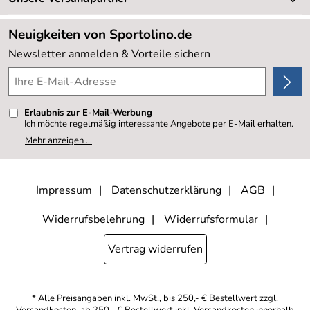
Neu
Lieferbedingungen
Sale %
Neuigkeiten von Sportolino.de
Kundenlogin
Kundenbewertungen (20.178)
Newsletter anmelden & Vorteile sichern
4,8/5
*****
Erlaubnis zur E-Mail-Werbung
Ich möchte regelmäßig interessante Angebote per E-Mail erhalten.
Meine E-Mail-Adresse wird nicht an andere Unternehmen
Mehr anzeigen ...
weitergegeben. Zu statistischen Zwecken wird in anonymer Form
ausgewertet, welche Links im Newsletter geklickt werden. Dabei ist
nicht erkennbar, welche konkrete Person geklickt hat. Diese
Einwilligung zur Nutzung meiner E-Mail- Adresse für Werbezwecke
kann ich jederzeit mit Wirkung für die Zukunft widerrufen, indem ich
Impressum
Datenschutzerklärung
AGB
den Link "Abmelden" am Ende des Newsletters anklicke oder die
Option Newsletter im Mitgliederbereich deaktiviere. Die
Datenschutzerklärung
habe ich zur Kenntnis genommen.
Widerrufsbelehrung
Widerrufsformular
Vertrag widerrufen
* Alle Preisangaben inkl. MwSt., bis 250,- € Bestellwert zzgl.