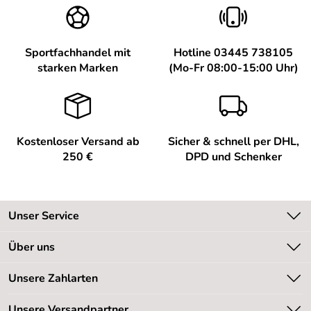
Sportfachhandel mit
Hotline 03445 738105
starken Marken
(Mo-Fr 08:00-15:00 Uhr)
Kostenloser Versand ab
Sicher & schnell per DHL,
250 €
DPD und Schenker
Unser Service
Kontakt
Über uns
Kundeninformationen
Unsere Bestseller
Unsere Zahlarten
Newsletter
Marken
Retourenabwicklung
Unsere Versandpartner