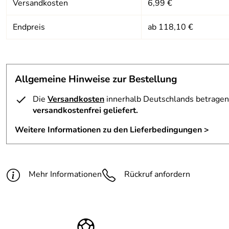
Versandkosten
6,99 €
Material:
Aluminium
Endpreis
ab 118,10 €
Rollengröße:
5 Speichen Metallkern 110 mm
Trittfläche:
ca. 50 x 11 cm
Allgemeine Hinweise zur Bestellung
Die
Versandkosten
innerhalb Deutschlands betragen 
versandkostenfrei geliefert.
Weitere Informationen zu den Lieferbedingungen >
Mehr Informationen
Rückruf anfordern