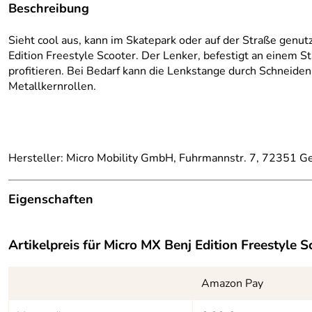
Beschreibung
Sieht cool aus, kann im Skatepark oder auf der Straße genut
Edition Freestyle Scooter. Der Lenker, befestigt an einem 
profitieren. Bei Bedarf kann die Lenkstange durch Schneid
Metallkernrollen.
Hersteller: Micro Mobility GmbH, Fuhrmannstr. 7, 72351 Ge
Eigenschaften
Ausstattung
Artikelpreis für
Micro MX Benj Edition Freestyle S
Belastbarkeit:
bis max 100 kg
Gewicht:
3.780 g
Amazon Pay
Lenkerhöhe:
one piece bar, 630 x 570 mm (H/B)