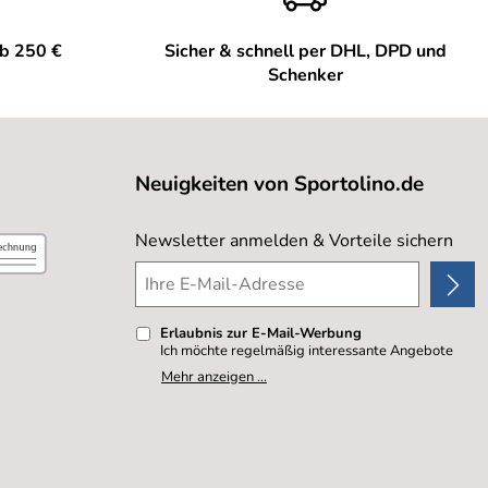
ab 250 €
Sicher & schnell per DHL, DPD und
Schenker
Neuigkeiten von Sportolino.de
Newsletter anmelden & Vorteile sichern
Erlaubnis zur E-Mail-Werbung
Ich möchte regelmäßig interessante Angebote
per E-Mail erhalten. Meine E-Mail-Adresse wird
Mehr anzeigen ...
nicht an andere Unternehmen weitergegeben. Zu
statistischen Zwecken wird in anonymer Form
ausgewertet, welche Links im Newsletter
geklickt werden. Dabei ist nicht erkennbar,
welche konkrete Person geklickt hat. Diese
Einwilligung zur Nutzung meiner E-Mail- Adresse
für Werbezwecke kann ich jederzeit mit Wirkung