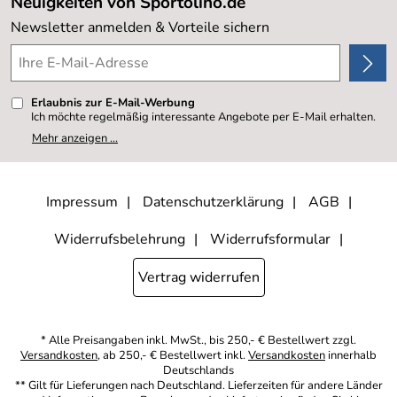
Neuigkeiten von Sportolino.de
Kundenlogin
Kundenbewertungen (20.178)
Newsletter anmelden & Vorteile sichern
4,8/5
*****
Erlaubnis zur E-Mail-Werbung
Ich möchte regelmäßig interessante Angebote per E-Mail erhalten.
Meine E-Mail-Adresse wird nicht an andere Unternehmen
Mehr anzeigen ...
weitergegeben. Zu statistischen Zwecken wird in anonymer Form
ausgewertet, welche Links im Newsletter geklickt werden. Dabei ist
nicht erkennbar, welche konkrete Person geklickt hat. Diese
Einwilligung zur Nutzung meiner E-Mail- Adresse für Werbezwecke
kann ich jederzeit mit Wirkung für die Zukunft widerrufen, indem ich
Impressum
Datenschutzerklärung
AGB
den Link "Abmelden" am Ende des Newsletters anklicke oder die
Option Newsletter im Mitgliederbereich deaktiviere. Die
Datenschutzerklärung
habe ich zur Kenntnis genommen.
Widerrufsbelehrung
Widerrufsformular
Vertrag widerrufen
* Alle Preisangaben inkl. MwSt., bis 250,- € Bestellwert zzgl.
Versandkosten
, ab 250,- € Bestellwert inkl.
Versandkosten
innerhalb
Deutschlands
** Gilt für Lieferungen nach Deutschland. Lieferzeiten für andere Länder