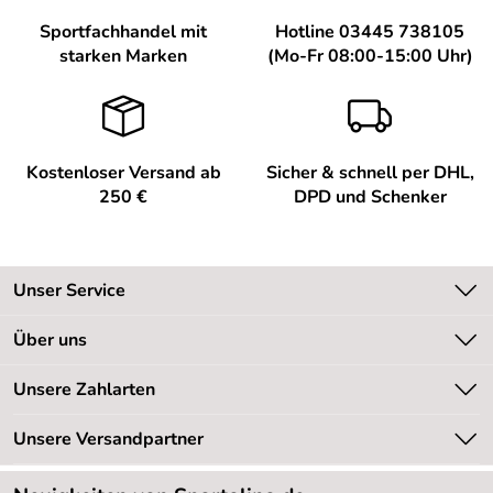
Sportfachhandel mit
Hotline 03445 738105
starken Marken
(Mo-Fr 08:00-15:00 Uhr)
Kostenloser Versand ab
Sicher & schnell per DHL,
250 €
DPD und Schenker
Unser Service
Kontakt
Über uns
Kundeninformationen
Unsere Bestseller
Unsere Zahlarten
Newsletter
Marken
Retourenabwicklung
Unsere Versandpartner
Neu
Lieferbedingungen
Sale %