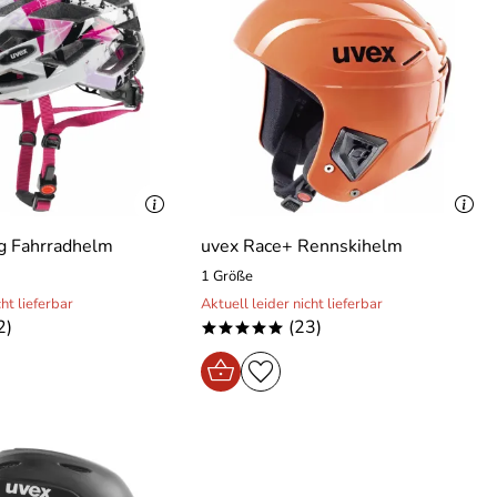
g Fahrradhelm
uvex Race+ Rennskihelm
1 Größe
cht lieferbar
Aktuell leider nicht lieferbar
2)
(23)
*****