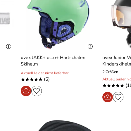
uvex JAKK+ octo+ Hartschalen
uvex Junior V
Skihelm
Kinderskihel
2 Größen
Aktuell leider nicht lieferbar
(5)
Aktuell leider ni
*****
(1
*****