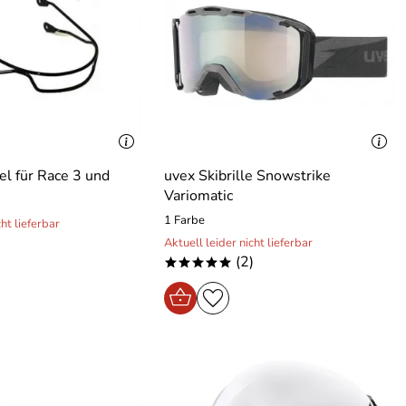
el für Race 3 und
uvex Skibrille Snowstrike
Variomatic
1 Farbe
cht lieferbar
)
Aktuell leider nicht lieferbar
(2)
*****