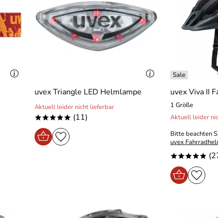
uvex Triangle LED Helmlampe
uvex Viva II 
1 Größe
Aktuell leider nicht lieferbar
(11)
Aktuell leider ni
*****
Bitte beachten S
uvex Fahrradhelm
(2
*****