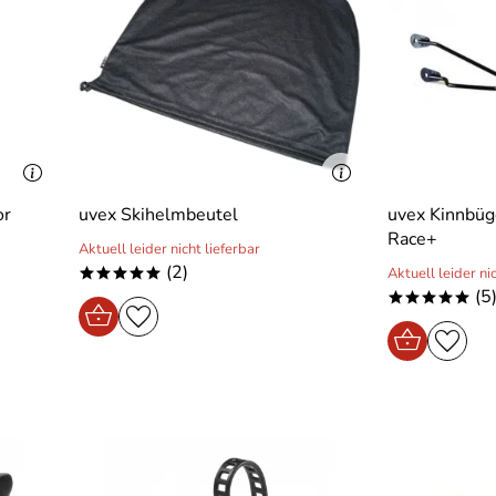
or
uvex Skihelmbeutel
uvex Kinnbüg
Race+
Aktuell leider nicht lieferbar
(2)
Aktuell leider ni
*****
(5
*****