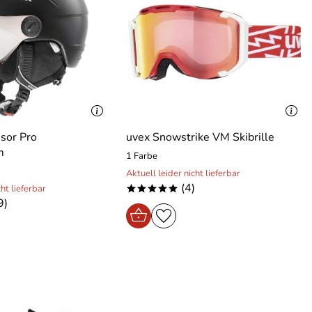
isor Pro
uvex Snowstrike VM Skibrille
m
1 Farbe
Aktuell leider nicht lieferbar
(4)
cht lieferbar
*****
9)