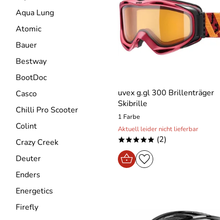
Aqua Lung
Atomic
Bauer
Bestway
BootDoc
uvex g.gl 300 Brillenträger
Casco
Skibrille
Chilli Pro Scooter
1 Farbe
Colint
Aktuell leider nicht lieferbar
(2)
*****
Crazy Creek
Deuter
Enders
Energetics
Firefly