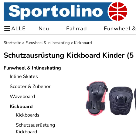
ALLE
Neu
Fahrrad
Funwheel & 
Startseite
>
Funwheel & Inlineskating
>
Kickboard
Schutzausrüstung Kickboard Kinder
(5 
Funwheel & Inlineskating
Inline Skates
Scooter & Zubehör
Waveboard
Kickboard
Kickboards
Schutzausrüstung
Kickboard