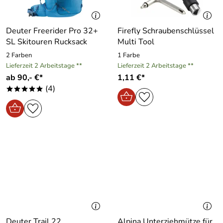
Deuter Freerider Pro 32+
Firefly Schraubenschlüssel
SL Skitouren Rucksack
Multi Tool
2 Farben
1 Farbe
Lieferzeit 2 Arbeitstage **
Lieferzeit 2 Arbeitstage **
ab 90,- €*
1,11 €*
(4)
*****
Deuter Trail 22
Alpina Unterziehmütze für