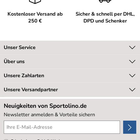
Kostenloser Versand ab
Sicher & schnell per DHL,
250 €
DPD und Schenker
Unser Service
Kontakt
Über uns
Kundeninformationen
Unsere Bestseller
Unsere Zahlarten
Newsletter
Marken
Retourenabwicklung
Unsere Versandpartner
Neu
Lieferbedingungen
Sale %
Neuigkeiten von Sportolino.de
Kundenlogin
Kundenbewertungen (20.178)
Newsletter anmelden & Vorteile sichern
4,8/5
*****