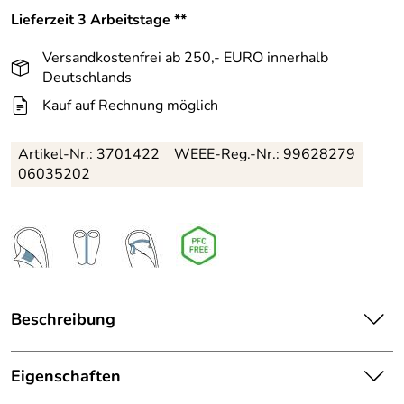
Lieferzeit 3 Arbeitstage **
Versandkostenfrei ab 250,- EURO innerhalb
Deutschlands
Kauf auf Rechnung möglich
Artikel-Nr.:
3701422
WEEE-Reg.-Nr.: 99628279
06035202
Beschreibung
Der Deuter Orbit 0° R Schlafsack ist ein unkomplizierter
und strapazierfähiger Synthetik-Allrounder. In einer 1
Eigenschaften
Lagenkonstruktion, die Bezugsstoffe und eine Lage