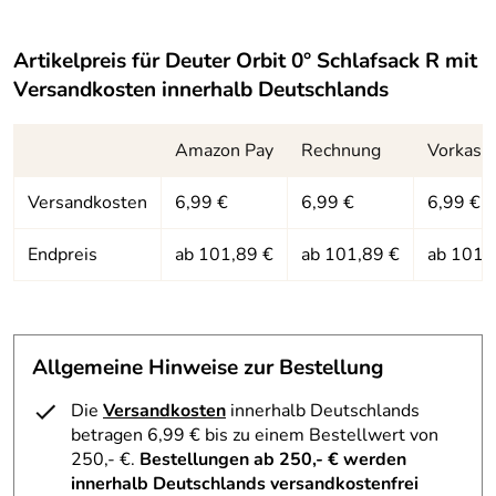
Innenmaterial:
Deuter-Soft-Micro
Artikelpreis für
Deuter Orbit 0° Schlafsack R
mit
Füllung:
High-Loft Hollowfibre
Versandkosten innerhalb Deutschlands
Amazon Pay
Rechnung
Vorkass
Versandkosten
6,99 €
6,99 €
6,99 €
Endpreis
ab 101,89 €
ab 101,89 €
ab 101,
Allgemeine Hinweise zur Bestellung
Die
Versandkosten
innerhalb Deutschlands
betragen 6,99 € bis zu einem Bestellwert von
250,- €.
Bestellungen ab 250,- € werden
innerhalb Deutschlands versandkostenfrei