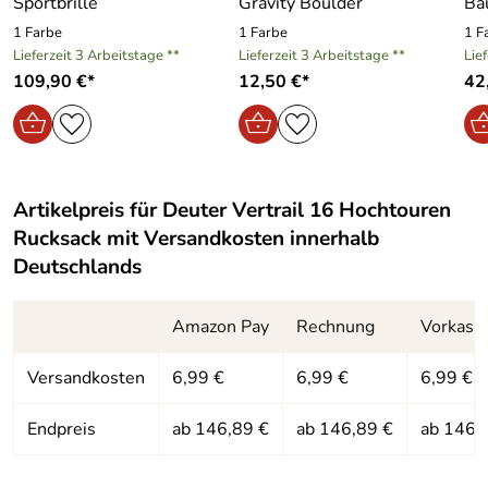
Sportbrille
Gravity Boulder
Ba
1 Farbe
1 Farbe
1 F
Hersteller: deuter Sport GmbH, Daimlerstraße 23, 86368
Lieferzeit 3 Arbeitstage **
Lieferzeit 3 Arbeitstage **
Lie
Gersthofen, https://www.deuter.com
109,90 €*
12,50 €*
42
Artikelpreis für
Deuter Vertrail 16 Hochtouren
Rucksack
mit Versandkosten innerhalb
Deutschlands
Amazon Pay
Rechnung
Vorkass
Versandkosten
6,99 €
6,99 €
6,99 €
Endpreis
ab 146,89 €
ab 146,89 €
ab 146,