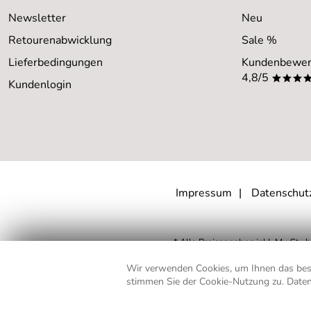
Newsletter
Neu
Retourenabwicklung
Sale %
Lieferbedingungen
Kundenbewer
4,8/5
***
Kundenlogin
Impressum
Datenschut
* Alle Preisangaben inkl. MwSt., b
** Gilt für Lieferungen nach D
Wir verwenden Cookies, um Ihnen das best
stimmen Sie der Cookie-Nutzung zu. Daten