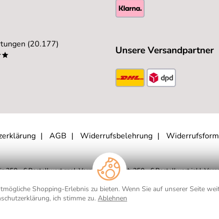
tungen (20.177)
Unsere Versandpartner
**
zerklärung
AGB
Widerrufsbelehrung
Widerrufsform
is 250,- € Bestellwert zzgl.
Versandkosten
, ab 250,- € Bestellwert inkl.
Vers
eutschland. Lieferzeiten für andere Länder und Informationen zur Berechnung d
mögliche Shopping-Erlebnis zu bieten. Wenn Sie auf unserer Seite weit
schutzerklärung, ich stimme zu.
Ablehnen