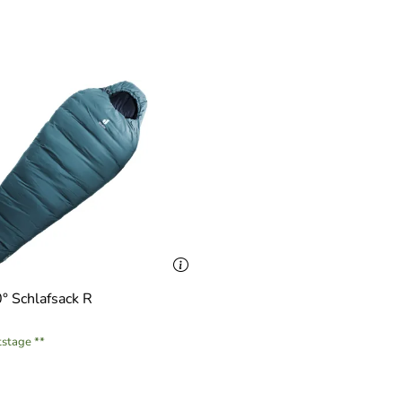
ergarn recycelt
° Schlafsack R
tstage **