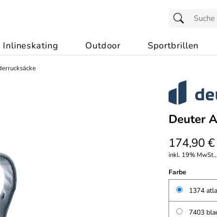
Inlineskating
Outdoor
Sportbrillen
errucksäcke
Deuter A
174,90 €
inkl. 19% MwSt.,
Farbe
1374 atla
7403 blac