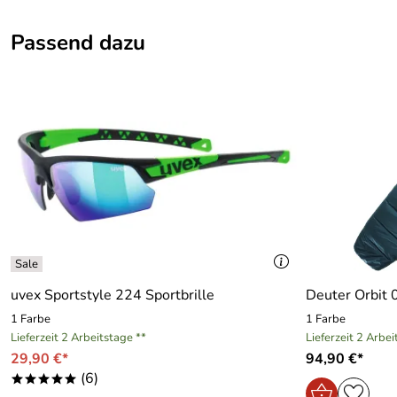
Ausstattung
Passend dazu
Gewicht:
ca. 1.640 g
Maße:
ca. 76 / 30 / 27 (H x B x T) cm
Material:
140D Polyamid Ripstop / 600 Denier Polyest
Volumen:
ca. 50 + 10 Liter
uvex Sportstyle 224 Sportbrille
Deuter Orbit 0
1 Farbe
1 Farbe
Lieferzeit 2 Arbeitstage **
Lieferzeit 2 Arbei
29,90 €*
94,90 €*
(6)
*****