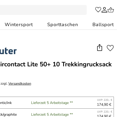
Wintersport
Sporttaschen
Ballsport
ircontact Lite 50+ 10 Trekkingrucksack
 zzgl.
Versandkosten
UVP: 220,- €
ntic/ink
Lieferzeit 5 Arbeitstage **
174,90 €
UVP: 220,- €
k/graphite
Lieferzeit 5 Arbeitstage **
174,90 €