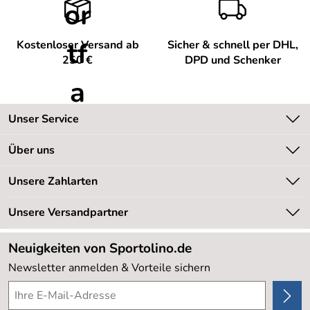
Kostenloser Versand ab
Sicher & schnell per DHL,
250 €
DPD und Schenker
Unser Service
Kontakt
Über uns
Kundeninformationen
Unsere Bestseller
Unsere Zahlarten
Newsletter
Marken
Retourenabwicklung
Unsere Versandpartner
Neu
Lieferbedingungen
Sale %
Neuigkeiten von Sportolino.de
Kundenlogin
Kundenbewertungen (20.177)
Newsletter anmelden & Vorteile sichern
4,8/5
*****