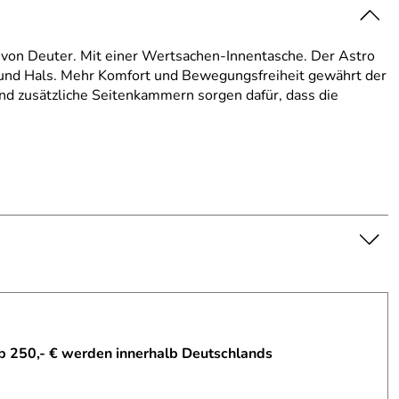
 von Deuter. Mit einer Wertsachen-Innentasche. Der Astro
d Hals. Mehr Kom­fort und Be­­we­gungs­freiheit gewährt der
 zu­sätz­liche Seitenkammern sorgen dafür, dass die
b 250,- € werden innerhalb Deutschlands