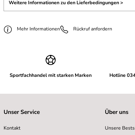
Weitere Informationen zu den Lieferbedingungen >
Körpergröße:
~ 185 cm
Packmaß:
16 x 26 cm
Mehr Informationen
Rückruf anfordern
Temperaturbereiche:
Komfort +7 °C / Übergang +3 °C 
Maße:
205 x 75 cm
Außenmaterial:
30D Polyamid Ripstop
Füllung:
graue Entendaune
Sportfachhandel mit starken Marken
Hotline 03
Unser Service
Über uns
Kontakt
Unsere Bests