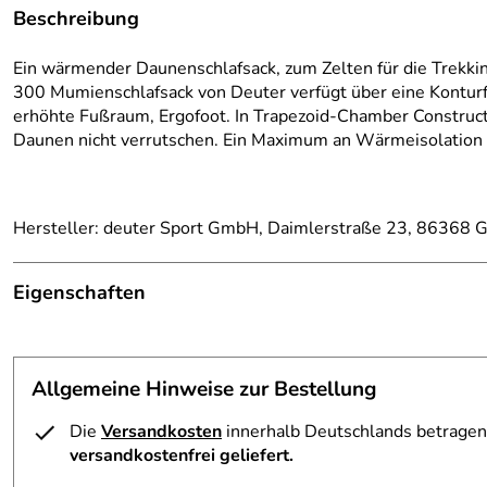
Beschreibung
Ein wärmender Daunenschlafsack, zum Zelten für die Trekki
300 Mumienschlafsack von Deuter verfügt über eine Konturfu
erhöhte Fußraum, Ergofoot. In Trapezoid-Chamber Construct
Daunen nicht ver­rutschen. Ein Maximum an Wärmeisola­tion 
Hersteller: deuter Sport GmbH, Daimlerstraße 23, 86368 G
Eigenschaften
Ausstattung
Einsatz:
Expeditionen / Hütten
Allgemeine Hinweise zur Bestellung
Füllgewicht:
ca. 300 g
Die
Versandkosten
innerhalb Deutschlands betragen 
versandkostenfrei geliefert.
Gewicht:
775 g