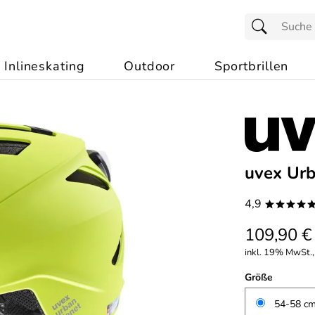
Inlineskating
Outdoor
Sportbrillen
uvex Urb
4,9
****
109,90 €
inkl. 19% MwSt.,
Größe
54-58 cm