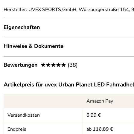
Hersteller: UVEX SPORTS GmbH, Würzburgerstraße 154, 9
Eigenschaften
Ausstattung
Hinweise & Dokumente
Belüftung:
14 Belüftungsöffnungen
Dokumente zum Download:
Technologie:
Hardshell-Technologie
Bewertungen
(38)
*****
Klicken Sie hier für weitere Informationen. (347kB)
Verschluss:
Monomatic Gurtschloss
4,9
*****
UVEX - Warn- und Sicherheitshinweis Fahrradhelm (1
Artikelpreis für
uvex Urban Planet LED Fahrradhe
Verstellsystem:
3D IAS-System
5
4
Amazon Pay
3
Versandkosten
6,99 €
2
1
Endpreis
ab 116,89 €