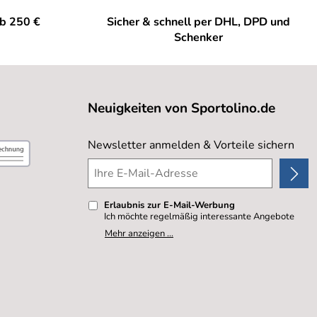
ab 250 €
Sicher & schnell per DHL, DPD und
Schenker
ellen.
Neuigkeiten von Sportolino.de
Newsletter anmelden & Vorteile sichern
Erlaubnis zur E-Mail-Werbung
Ich möchte regelmäßig interessante Angebote
per E-Mail erhalten. Meine E-Mail-Adresse wird
Mehr anzeigen ...
nicht an andere Unternehmen weitergegeben. Zu
statistischen Zwecken wird in anonymer Form
ausgewertet, welche Links im Newsletter
geklickt werden. Dabei ist nicht erkennbar,
welche konkrete Person geklickt hat. Diese
Einwilligung zur Nutzung meiner E-Mail- Adresse
für Werbezwecke kann ich jederzeit mit Wirkung
für die Zukunft widerrufen, indem ich den Link