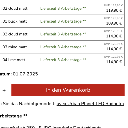
UVP: 129,95 €
, 02 cloud matt
Lieferzeit 3 Arbeitstage **
119,90 €
UVP: 129,95 €
, 01 black matt
Lieferzeit 3 Arbeitstage **
109,90 €
UVP: 129,95 €
, 02 cloud matt
Lieferzeit 3 Arbeitstage **
114,90 €
UVP: 129,95 €
, 03 rhino matt
Lieferzeit 3 Arbeitstage **
114,90 €
UVP: 129,95 €
, 04 lime matt
Lieferzeit 3 Arbeitstage **
114,90 €
datum:
01.07.2025
+
In den Warenkorb
n Sie das Nachfolgemodell:
uvex Urban Planet LED Radhelm
Arbeitstage **
ostenfrei ab 250,- EURO innerhalb Deutschlands