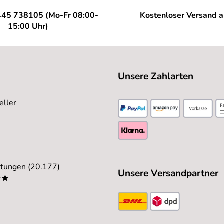
 zu öffnen
445 738105 (Mo-Fr 08:00-
Kostenloser Versand 
15:00 Uhr)
hr zu empfehlen. Zum Helm: Sitzt optimal, lässt sich gut einst
Unsere Zahlarten
eller
!
tungen (20.177)
Unsere Versandpartner
Alle Bewertungen anschauen
**