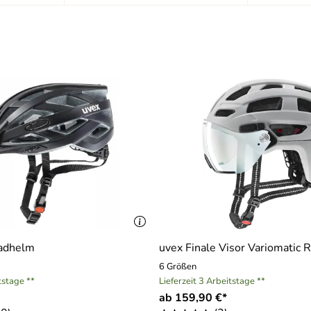
s. Vielen Dank, ich kann und werde Sie weiterempfehlen.
azu wird es auch nie kommen!
Radhelm
uvex Finale Visor Variomatic
6 Größen
tstage **
Lieferzeit 3 Arbeitstage **
fert
ab 159,90 €*