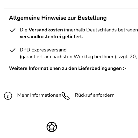
5,0
*****
Gewicht:
5.900 g
Allgemeine Hinweise zur Bestellung
5
Lenkerhöhe:
ca. 83 - 105 cm
4
Die
Versandkosten
innerhalb Deutschlands betragen 
Rollengröße:
200 mm, Polyurethan
3
versandkostenfrei geliefert.
2
DPD Expressversand
1
(garantiert am nächsten Werktag bei Ihnen)
. zzgl. 20,
Elke
Verifizierte Bewertung
*****
Weitere Informationen zu den Lieferbedingungen >
Unschlagbar günstig, ohne Versandkosten, gut verpackt und 
sehr zufrieden mit dem Service und werde auch zukünftig bei
Kaufdatum: 05.09.2017
Mehr Informationen
Rückruf anfordern
Bewertungsdatum: 22.09.2017
Flexa
Verifizierte Bewertung
*****
Schnelle Lieferung, alles bestens.
Kaufdatum: 03.06.2016
Bewertungsdatum: 21.06.2016