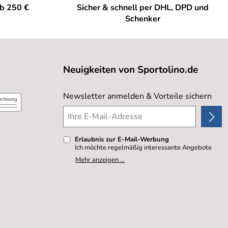
ab 250 €
Sicher & schnell per DHL, DPD und
Schenker
Neuigkeiten von Sportolino.de
Newsletter anmelden & Vorteile sichern
Erlaubnis zur E-Mail-Werbung
Ich möchte regelmäßig interessante Angebote
per E-Mail erhalten. Meine E-Mail-Adresse wird
Mehr anzeigen ...
nicht an andere Unternehmen weitergegeben. Zu
statistischen Zwecken wird in anonymer Form
ausgewertet, welche Links im Newsletter
geklickt werden. Dabei ist nicht erkennbar,
welche konkrete Person geklickt hat. Diese
Einwilligung zur Nutzung meiner E-Mail- Adresse
für Werbezwecke kann ich jederzeit mit Wirkung
für die Zukunft widerrufen, indem ich den Link
"Abmelden" am Ende des Newsletters anklicke