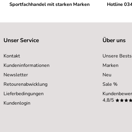
Sportfachhandel mit starken Marken
Hotline 03
Jakob,
Verifizierte Bewertung
*****
Einwandfrei! Guter Preis, präzise Artikelbeschreibung, schne
Kaufdatum: 03.07.2015
Bewertungsdatum: 14.07.2015
Unser Service
Über uns
Kontakt
Unsere Bests
Kundeninformationen
Marken
Newsletter
Neu
Retourenabwicklung
Sale %
Lieferbedingungen
Kundenbewer
4,8/5
***
Kundenlogin