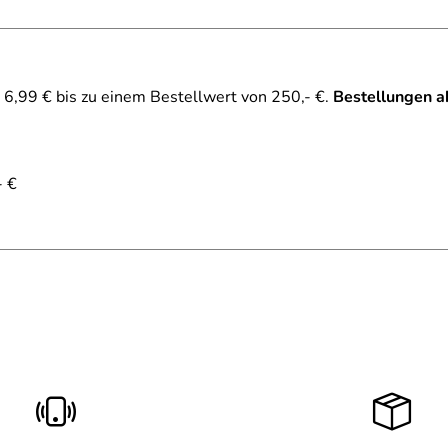
6,99 € bis zu einem Bestellwert von 250,- €.
Bestellungen a
- €
schnell kam der Micro Scooter Suspension 2 Tage nach Onlinea
 Bedarf gern bei Sportolino bestellen.