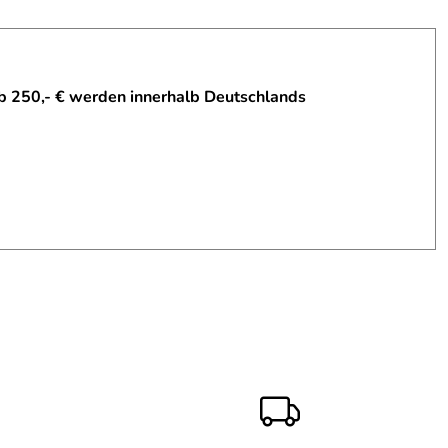
b 250,- € werden innerhalb Deutschlands
uftrag per NN ohne Portokosten bei mir an. Ich bin sehr,