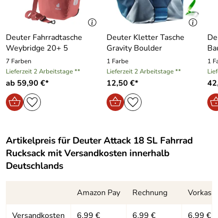
Volumen:
18 Liter
Schlauchführungsvorrichtungen an beiden Schulterträgern.
Mit Kompressionsriemen.
Deuter Fahrradtasche
Deuter Kletter Tasche
Deu
Weybridge 20+ 5
Gravity Boulder
Ba
Hersteller: deuter Sport GmbH, Daimlerstraße 23, 86368
7 Farben
1 Farbe
1 F
Gersthofen, https://www.deuter.com
Lieferzeit 2 Arbeitstage **
Lieferzeit 2 Arbeitstage **
Lie
ab 59,90 €*
12,50 €*
42
Artikelpreis für
Deuter Attack 18 SL Fahrrad
Rucksack
mit Versandkosten innerhalb
Deutschlands
Amazon Pay
Rechnung
Vorkass
Versandkosten
6,99 €
6,99 €
6,99 €