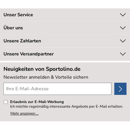
Unser Service
Kontakt
Über uns
Kundeninformationen
Unsere Bestseller
Unsere Zahlarten
Newsletter
Marken
Retourenabwicklung
Unsere Versandpartner
Neu
Lieferbedingungen
Sale %
Neuigkeiten von Sportolino.de
Kundenlogin
Kundenbewertungen (20.177)
Newsletter anmelden & Vorteile sichern
4,8/5
*****
Erlaubnis zur E-Mail-Werbung
Ich möchte regelmäßig interessante Angebote per E-Mail erhalten.
Meine E-Mail-Adresse wird nicht an andere Unternehmen
Mehr anzeigen ...
weitergegeben. Zu statistischen Zwecken wird in anonymer Form
ausgewertet, welche Links im Newsletter geklickt werden. Dabei ist
nicht erkennbar, welche konkrete Person geklickt hat. Diese
Einwilligung zur Nutzung meiner E-Mail- Adresse für Werbezwecke