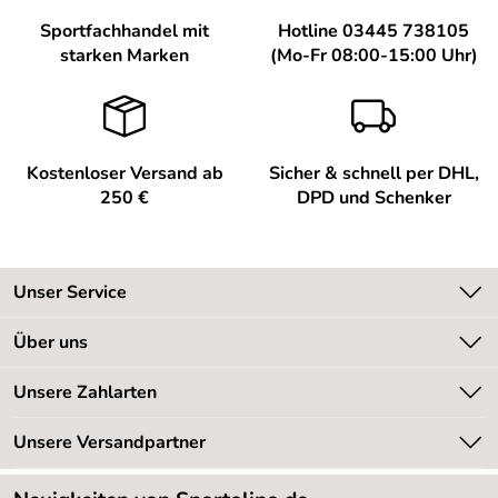
Sportfachhandel mit
Hotline 03445 738105
starken Marken
(Mo-Fr 08:00-15:00 Uhr)
Kostenloser Versand ab
Sicher & schnell per DHL,
250 €
DPD und Schenker
Unser Service
Kontakt
Über uns
Kundeninformationen
Unsere Bestseller
Unsere Zahlarten
Newsletter
Marken
Retourenabwicklung
Unsere Versandpartner
Neu
Lieferbedingungen
Sale %