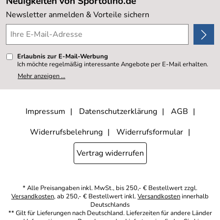
Neuigkeiten von Sportolino.de
Kundenlogin
Kundenbewertungen (20.177)
Newsletter anmelden & Vorteile sichern
4,8/5
*****
Erlaubnis zur E-Mail-Werbung
Ich möchte regelmäßig interessante Angebote per E-Mail erhalten.
Meine E-Mail-Adresse wird nicht an andere Unternehmen
Mehr anzeigen ...
weitergegeben. Zu statistischen Zwecken wird in anonymer Form
ausgewertet, welche Links im Newsletter geklickt werden. Dabei ist
nicht erkennbar, welche konkrete Person geklickt hat. Diese
Einwilligung zur Nutzung meiner E-Mail- Adresse für Werbezwecke
kann ich jederzeit mit Wirkung für die Zukunft widerrufen, indem ich
Impressum
Datenschutzerklärung
AGB
den Link "Abmelden" am Ende des Newsletters anklicke oder die
Option Newsletter im Mitgliederbereich deaktiviere. Die
Datenschutzerklärung
habe ich zur Kenntnis genommen.
Widerrufsbelehrung
Widerrufsformular
Vertrag widerrufen
* Alle Preisangaben inkl. MwSt., bis 250,- € Bestellwert zzgl.
Versandkosten
, ab 250,- € Bestellwert inkl.
Versandkosten
innerhalb
Deutschlands
** Gilt für Lieferungen nach Deutschland. Lieferzeiten für andere Länder