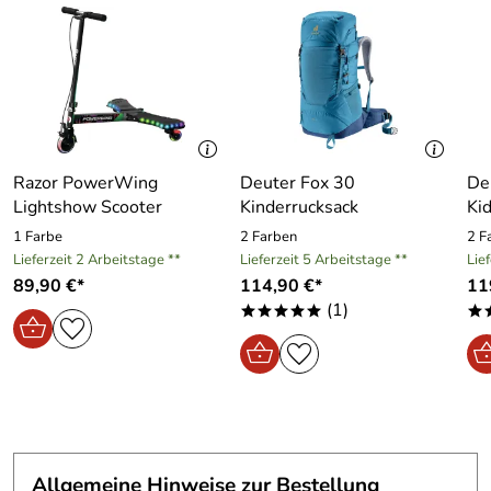
und UV-Strahlen ist selbstverständlich gegeben, die
Brillengläser der uvex Kinder Sonnenbrille Sportstyle 514
haben die Schutzstufe 3.
Hersteller: UVEX SPORTS GmbH, Würzburgerstraße 154,
90766 Fürth, sports@uvex.de
Razor PowerWing
Deuter Fox 30
De
Lightshow Scooter
Kinderrucksack
Ki
1 Farbe
2 Farben
2 F
Lieferzeit 2 Arbeitstage **
Lieferzeit 5 Arbeitstage **
Lie
89,90 €*
114,90 €*
11
(1)
*****
*
Allgemeine Hinweise zur Bestellung