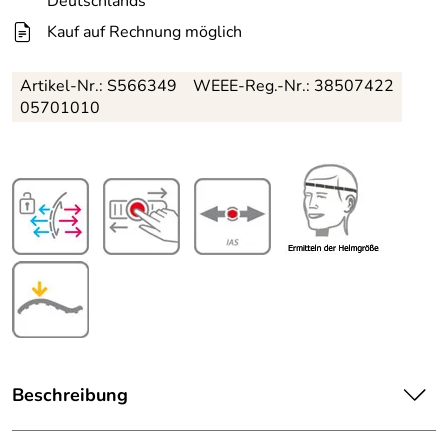
Deutschlands
Kauf auf Rechnung möglich
Artikel-Nr.:
S566349
WEEE-Reg.-Nr.: 38507422
05701010
Beschreibung
Für alle, die es unkompliziert mögen, der uvex Monte LT