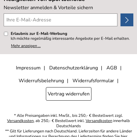
Kundenlogin
Kundenbewertungen (20.177)
Newsletter anmelden & Vorteile sichern
4,8/5
*****
Erlaubnis zur E-Mail-Werbung
Ich möchte regelmäßig interessante Angebote per E-Mail erhalten.
Meine E-Mail-Adresse wird nicht an andere Unternehmen
Mehr anzeigen ...
weitergegeben. Zu statistischen Zwecken wird in anonymer Form
ausgewertet, welche Links im Newsletter geklickt werden. Dabei ist
nicht erkennbar, welche konkrete Person geklickt hat. Diese
Einwilligung zur Nutzung meiner E-Mail- Adresse für Werbezwecke
kann ich jederzeit mit Wirkung für die Zukunft widerrufen, indem ich
Impressum
Datenschutzerklärung
AGB
den Link "Abmelden" am Ende des Newsletters anklicke oder die
Option Newsletter im Mitgliederbereich deaktiviere. Die
Datenschutzerklärung
habe ich zur Kenntnis genommen.
Widerrufsbelehrung
Widerrufsformular
Vertrag widerrufen
* Alle Preisangaben inkl. MwSt., bis 250,- € Bestellwert zzgl.
Versandkosten
, ab 250,- € Bestellwert inkl.
Versandkosten
innerhalb
Deutschlands
** Gilt für Lieferungen nach Deutschland. Lieferzeiten für andere Länder
und Informationen zur Berechnung des Liefertermins finden Sie
hier
.