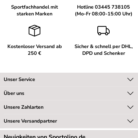
Sportfachhandel mit
Hotline 03445 738105
starken Marken
(Mo-Fr 08:00-15:00 Uhr)
Kostenloser Versand ab
Sicher & schnell per DHL,
250 €
DPD und Schenker
Unser Service
Kontakt
Über uns
Kundeninformationen
Unsere Bestseller
Unsere Zahlarten
Newsletter
Marken
Retourenabwicklung
Unsere Versandpartner
Neu
Lieferbedingungen
Sale %
Neuigkeiten von Sportolino.de