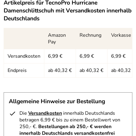
Stahl, vorgeschärft. Ein Ratschenverschluss, ein
Artikelpreis für
TecnoPro Hurricane
Klettverschluss und eine Schnellschnürung verschaffen
Damenschlittschuh
mit Versandkosten innerhalb
5
dem Schlittschuhläufer einen einfachen Einstieg sowie
Deutschlands
4
einen guten Halt. Die Schlaufen dienen zusätzlich als
3
Einstiegshilfe. Neu gekaufte Schlittschuhe verfügen nur
2
über Schlittschuhkufen mit einem Industrieschliff. Bei
Amazon
Rechnung
Vorkasse
Bedarf sollten diese je nach den Bedürfnissen geschliffen
1
Pay
werden.
Tomas
Versandkosten
6,99 €
6,99 €
6,99 €
*****
Verifizierte Bewertung
Endpreis
ab 40,32 €
ab 40,32 €
ab 40,32 €
gute Qualität zum günstigen Preis
Hersteller: TecnoPro, Wannenäckerstraße 36, 74078
Heilbronn, info@intersport.de
Kaufdatum: 05.03.2018
Bewertungsdatum: 16.03.2018
Johann
Allgemeine Hinweise zur Bestellung
*****
Verifizierte Bewertung
Die
Versandkosten
innerhalb Deutschlands
Sehr schneller Versand. Top Ware. Alles in Ordnung!
betragen 6,99 € bis zu einem Bestellwert von
Kaufdatum: 16.01.2016
250,- €.
Bestellungen ab 250,- € werden
Bewertungsdatum: 27.01.2016
innerhalb Deutschlands versandkostenfrei