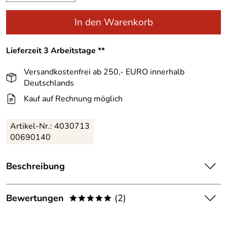
In den Warenkorb
Lieferzeit 3 Arbeitstage **
Versandkostenfrei ab 250,- EURO innerhalb
Deutschlands
Kauf auf Rechnung möglich
Artikel-Nr.:
4030713
00690140
Beschreibung
Kaum sind es ein paar Grad kälter, schon geht es los, ab
auf die Eisbahn oder in die Eissporthalle. Dies geht gut mit
Bewertungen
(2)
*****
dem trendigen Damenschlittschuh TecnoPro Hurricane.
Der TecnoPro Hurricane Damenschlittschuh hat Kufen aus
5,0
*****