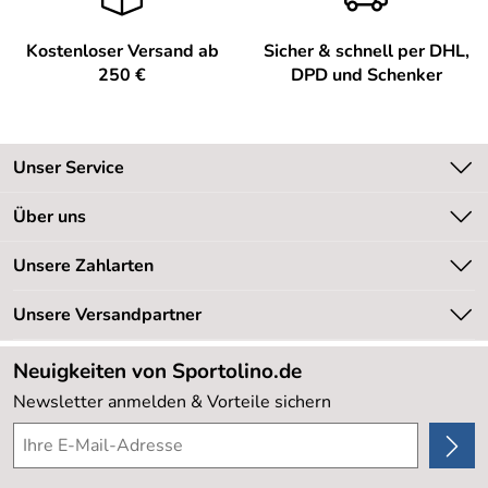
Kostenloser Versand ab
Sicher & schnell per DHL,
250 €
DPD und Schenker
Unser Service
Kontakt
Über uns
Kundeninformationen
Unsere Bestseller
Unsere Zahlarten
Newsletter
Marken
Retourenabwicklung
Unsere Versandpartner
Neu
Lieferbedingungen
Sale %
Neuigkeiten von Sportolino.de
Kundenlogin
Kundenbewertungen (20.178)
Newsletter anmelden & Vorteile sichern
4,8/5
*****