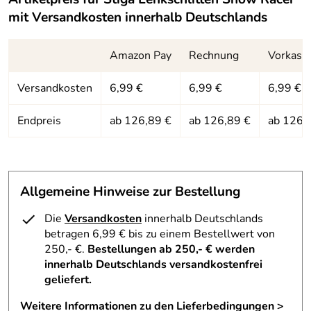
lässt sich insgesamt besser manövrieren. Belastbar bis
mit Versandkosten innerhalb Deutschlands
5
zirka 90 kg. TÜV & GS Zertifikat Nr. 51335 vom TÜV
4
Rheinland.
3
Amazon Pay
Rechnung
Vorkass
2
Versandkosten
6,99 €
6,99 €
6,99 €
1
Hersteller: STIGA, Im Petersborn 3 , 56244 Ötzingen,
germany@support.stiga.com
Markus
Endpreis
ab 126,89 €
ab 126,89 €
ab 126,
*****
Verifizierte Bewertung
Ein sehr schöner Lenkschlitten, die Bestellung und die
Lieferung waren Problemlos und sind in kürzester Zeit
realisiert worden. Mehr als nur zu empfehlen. Super.
Allgemeine Hinweise zur Bestellung
Kaufdatum: 07.01.2021
Die
Versandkosten
innerhalb Deutschlands
Bewertungsdatum: 23.01.2021
betragen 6,99 € bis zu einem Bestellwert von
250,- €.
Bestellungen ab 250,- € werden
innerhalb Deutschlands versandkostenfrei
geliefert.
Weitere Informationen zu den Lieferbedingungen >