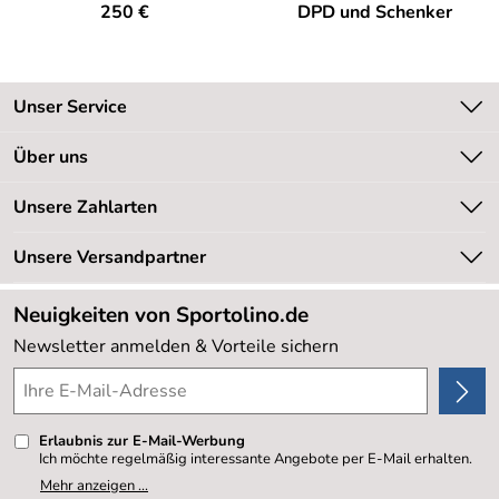
250 €
DPD und Schenker
Unser Service
Kontakt
Über uns
Kundeninformationen
Unsere Bestseller
Unsere Zahlarten
Newsletter
Marken
Retourenabwicklung
Unsere Versandpartner
Neu
Lieferbedingungen
Sale %
Neuigkeiten von Sportolino.de
Kundenlogin
Kundenbewertungen (20.178)
Newsletter anmelden & Vorteile sichern
4,8/5
*****
Erlaubnis zur E-Mail-Werbung
Ich möchte regelmäßig interessante Angebote per E-Mail erhalten.
Meine E-Mail-Adresse wird nicht an andere Unternehmen
Mehr anzeigen ...
weitergegeben. Zu statistischen Zwecken wird in anonymer Form