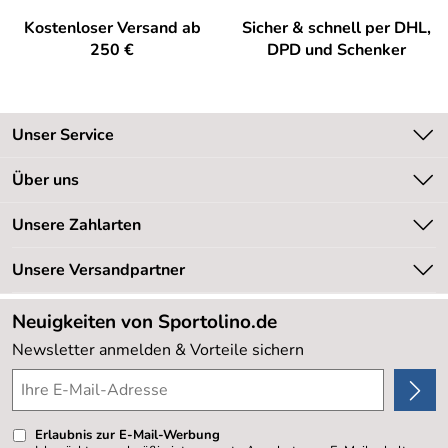
Kostenloser Versand ab
Sicher & schnell per DHL,
250 €
DPD und Schenker
Unser Service
Kontakt
Über uns
Kundeninformationen
Unsere Bestseller
Unsere Zahlarten
Newsletter
Marken
Retourenabwicklung
Unsere Versandpartner
Neu
Lieferbedingungen
Sale %
Neuigkeiten von Sportolino.de
Kundenlogin
Kundenbewertungen (20.177)
Newsletter anmelden & Vorteile sichern
4,8/5
*****
Erlaubnis zur E-Mail-Werbung