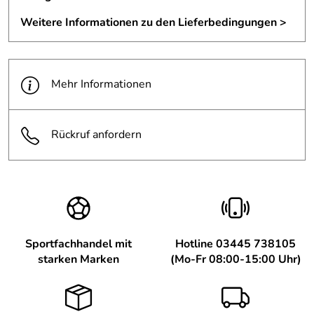
cipego
*****
Weitere Informationen zu den Lieferbedingungen >
Verifizierte Bewertung
Sehr bequem, möchte ihn am Strand nicht missen!
Kaufdatum: 14.08.2024
Mehr Informationen
Bewertungsdatum: 30.08.2024
Bea
*****
Verifizierte Bewertung
Rückruf anfordern
Der Stuhl macht einen soliden Eindruck, schnell
aufgestellt, gute Verpackung, gut zu transportieren. Man
sitzt sehr tief, aufstehen muss man üben, ist aber sehr
bequem da man den Kopf anlehnen kann.
Kaufempfehlungen!
Kaufdatum: 14.08.2024
Sportfachhandel mit
Hotline 03445 738105
Bewertungsdatum: 28.08.2024
starken Marken
(Mo-Fr 08:00-15:00 Uhr)