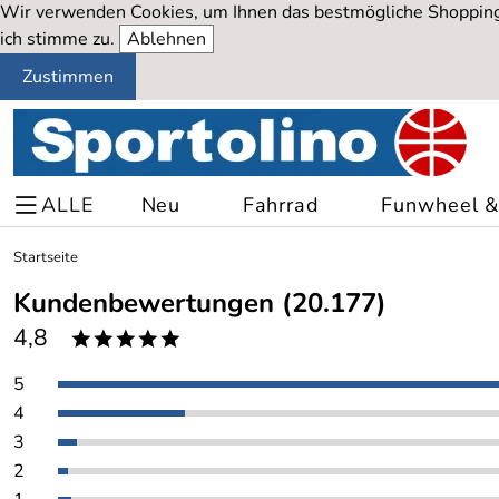
Wir verwenden Cookies, um Ihnen das bestmögliche Shopping-
ich stimme zu.
Ablehnen
Zustimmen
ALLE
Neu
Fahrrad
Funwheel & 
Startseite
Kundenbewertungen (20.177)
4,8
*****
5
4
3
2