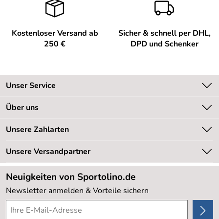
Kostenloser Versand ab
Sicher & schnell per DHL,
250 €
DPD und Schenker
Unser Service
Kontakt
Über uns
Kundeninformationen
Unsere Bestseller
Unsere Zahlarten
Newsletter
Marken
Retourenabwicklung
Unsere Versandpartner
Neu
Lieferbedingungen
Sale %
Neuigkeiten von Sportolino.de
Kundenlogin
Kundenbewertungen (20.177)
Newsletter anmelden & Vorteile sichern
4,8/5
*****