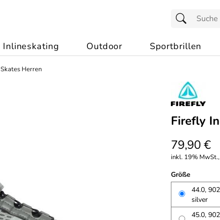
Inlineskating
Outdoor
Sportbrillen
e Skates Herren
Firefly 
79,90 €
inkl. 19% MwSt.,
Größe
44.0, 902
silver
45.0, 902