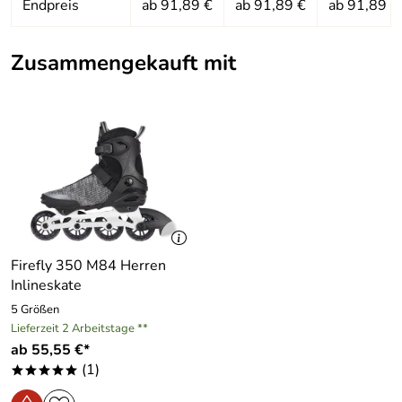
Endpreis
ab 91,89 €
ab 91,89 €
ab 91,89 €
Zusammengekauft mit
Hersteller: Firefly, Wannenäckerstraße 36, 74078
Heilbronn, info@intersport.de
Firefly 350 M84 Herren
Inlineskate
5 Größen
Lieferzeit 2 Arbeitstage **
ab 55,55 €*
(1)
*****