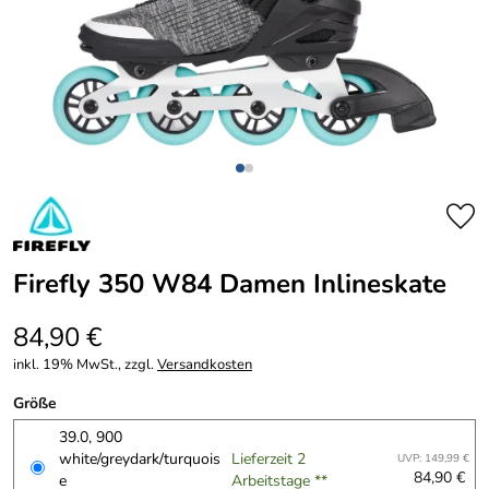
Firefly 350 W84 Damen Inlineskate
84,90 €
inkl. 19% MwSt., zzgl.
Versandkosten
Größe
39.0, 900
white/greydark/turquois
Lieferzeit 2
UVP: 149,99 €
84,90 €
e
Arbeitstage **