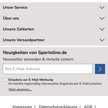
Unser Service
Kontakt
Über uns
Kundeninformationen
Unsere Bestseller
Unsere Zahlarten
Newsletter
Marken
Retourenabwicklung
Unsere Versandpartner
Neu
Lieferbedingungen
Sale %
Neuigkeiten von Sportolino.de
Kundenlogin
Kundenbewertungen (20.177)
Newsletter anmelden & Vorteile sichern
4,8/5
*****
Erlaubnis zur E-Mail-Werbung
Ich möchte regelmäßig interessante Angebote per E-Mail erhalten.
Meine E-Mail-Adresse wird nicht an andere Unternehmen
Mehr anzeigen ...
weitergegeben. Zu statistischen Zwecken wird in anonymer Form
ausgewertet, welche Links im Newsletter geklickt werden. Dabei ist
nicht erkennbar, welche konkrete Person geklickt hat. Diese
Einwilligung zur Nutzung meiner E-Mail- Adresse für Werbezwecke
kann ich jederzeit mit Wirkung für die Zukunft widerrufen, indem ich
Impressum
Datenschutzerklärung
AGB