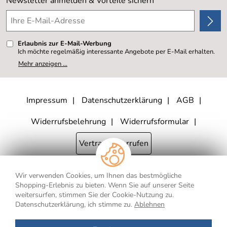
Newsletter anmelden & Vorteile sichern
4,8/5
*****
Erlaubnis zur E-Mail-Werbung
Ich möchte regelmäßig interessante Angebote per E-Mail erhalten.
Meine E-Mail-Adresse wird nicht an andere Unternehmen
Mehr anzeigen ...
weitergegeben. Zu statistischen Zwecken wird in anonymer Form
ausgewertet, welche Links im Newsletter geklickt werden. Dabei ist
nicht erkennbar, welche konkrete Person geklickt hat. Diese
Einwilligung zur Nutzung meiner E-Mail- Adresse für Werbezwecke
kann ich jederzeit mit Wirkung für die Zukunft widerrufen, indem ich
Impressum
Datenschutzerklärung
AGB
den Link "Abmelden" am Ende des Newsletters anklicke oder die
Option Newsletter im Mitgliederbereich deaktiviere. Die
Datenschutzerklärung
habe ich zur Kenntnis genommen.
Widerrufsbelehrung
Widerrufsformular
Vertrag widerrufen
Wir verwenden Cookies, um Ihnen das bestmögliche
* Alle Preisangaben inkl. MwSt., bis 250,- € Bestellwert zzgl.
Shopping-Erlebnis zu bieten. Wenn Sie auf unserer Seite
Versandkosten
, ab 250,- € Bestellwert inkl.
Versandkosten
innerhalb
weitersurfen, stimmen Sie der Cookie-Nutzung zu.
Deutschlands
Datenschutzerklärung, ich stimme zu.
Ablehnen
** Gilt für Lieferungen nach Deutschland. Lieferzeiten für andere Länder
und Informationen zur Berechnung des Liefertermins finden Sie
hier
.