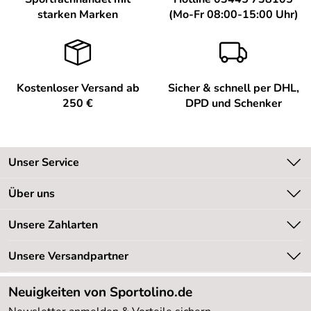
starken Marken
(Mo-Fr 08:00-15:00 Uhr)
Kostenloser Versand ab
Sicher & schnell per DHL,
250 €
DPD und Schenker
Unser Service
Kontakt
Über uns
Kundeninformationen
Unsere Bestseller
Unsere Zahlarten
Newsletter
Marken
Retourenabwicklung
Unsere Versandpartner
Neu
Lieferbedingungen
Sale %
Neuigkeiten von Sportolino.de
Kundenlogin
Kundenbewertungen (20.177)