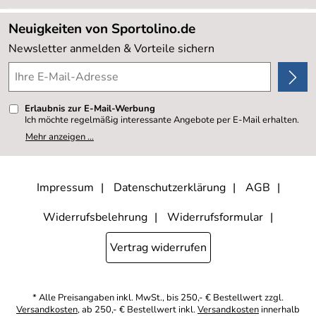
Neu
Lieferbedingungen
Sale %
Neuigkeiten von Sportolino.de
Kundenlogin
Kundenbewertungen (20.178)
Newsletter anmelden & Vorteile sichern
4,8/5
*****
Erlaubnis zur E-Mail-Werbung
Ich möchte regelmäßig interessante Angebote per E-Mail erhalten.
Meine E-Mail-Adresse wird nicht an andere Unternehmen
Mehr anzeigen ...
weitergegeben. Zu statistischen Zwecken wird in anonymer Form
ausgewertet, welche Links im Newsletter geklickt werden. Dabei ist
nicht erkennbar, welche konkrete Person geklickt hat. Diese
Einwilligung zur Nutzung meiner E-Mail- Adresse für Werbezwecke
kann ich jederzeit mit Wirkung für die Zukunft widerrufen, indem ich
Impressum
Datenschutzerklärung
AGB
den Link "Abmelden" am Ende des Newsletters anklicke oder die
Option Newsletter im Mitgliederbereich deaktiviere. Die
Datenschutzerklärung
habe ich zur Kenntnis genommen.
Widerrufsbelehrung
Widerrufsformular
Vertrag widerrufen
* Alle Preisangaben inkl. MwSt., bis 250,- € Bestellwert zzgl.
Versandkosten
, ab 250,- € Bestellwert inkl.
Versandkosten
innerhalb