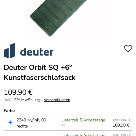
Deuter Orbit SQ +6°
Kunstfaserschlafsack
109,90 €
inkl. 19% MwSt., zzgl.
Versandkosten
Farbe
2349 ivy/ink, 00
Lieferzeit 5 Arbeitstage
UVP: 130,- €
109,90 €
rechts
**
Lieferzeit 5 Arbeitstage
UVP: 130,- €