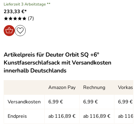
Lieferzeit 3 Arbeitstage **
233,33 €*
(7)
*****
Artikelpreis für
Deuter Orbit SQ +6°
Kunstfaserschlafsack
mit Versandkosten
innerhalb Deutschlands
Amazon Pay
Rechnung
Vorkass
Versandkosten
6,99 €
6,99 €
6,99 €
Endpreis
ab 116,89 €
ab 116,89 €
ab 116,