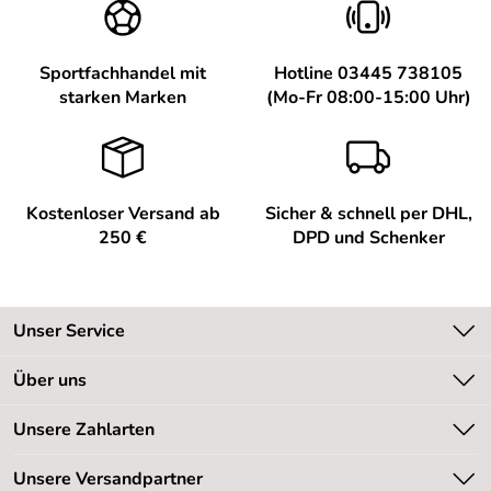
Sportfachhandel mit
Hotline 03445 738105
starken Marken
(Mo-Fr 08:00-15:00 Uhr)
Kostenloser Versand ab
Sicher & schnell per DHL,
250 €
DPD und Schenker
Unser Service
Kontakt
Über uns
Kundeninformationen
Unsere Bestseller
Unsere Zahlarten
Newsletter
Marken
Retourenabwicklung
Unsere Versandpartner