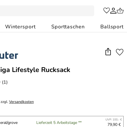
Wintersport
Sporttaschen
Ballsport
iga Lifestyle Rucksack
(1)
*
 zzgl.
Versandkosten
UVP: 100,- €
eral/grove
Lieferzeit 5 Arbeitstage **
79,90 €