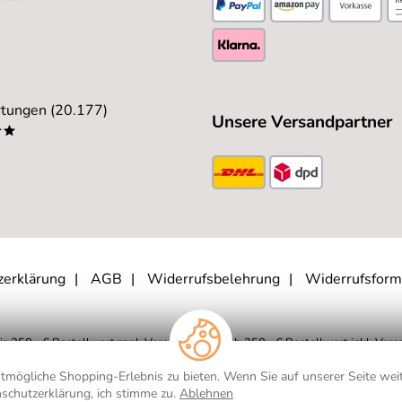
tungen (20.177)
Unsere Versandpartner
**
zerklärung
AGB
Widerrufsbelehrung
Widerrufsform
is 250,- € Bestellwert zzgl.
Versandkosten
, ab 250,- € Bestellwert inkl.
Vers
eutschland. Lieferzeiten für andere Länder und Informationen zur Berechnung d
mögliche Shopping-Erlebnis zu bieten. Wenn Sie auf unserer Seite weit
schutzerklärung, ich stimme zu.
Ablehnen