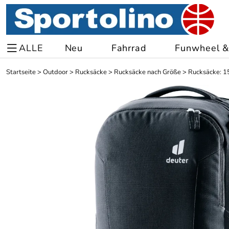
ALLE
Neu
Fahrrad
Funwheel & 
Startseite
>
Outdoor
>
Rucksäcke
>
Rucksäcke nach Größe
>
Rucksäcke: 15