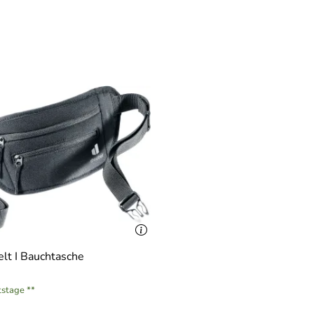
 30 x 3 (H/B/T) cm
lt I Bauchtasche
tstage **