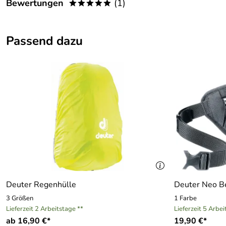
Bewertungen
(1)
*****
Gewicht:
980 g
5,0
*****
Maße:
ca. 48 x 32 x 18 (H/B/T) cm, Laptopfach 46 x
Passend dazu
5
Material:
Polyester
4
Volumen:
28 Liter
3
2
1
Michael
Verifizierte Bewertung
*****
Lieferung, Preis, Qualität: alles bestens!
Kaufdatum: 11.02.2026
Bewertungsdatum: 27.02.2026
Deuter Regenhülle
Deuter Neo Be
3 Größen
1 Farbe
Lieferzeit 2 Arbeitstage **
Lieferzeit 5 Arbei
ab 16,90 €*
19,90 €*