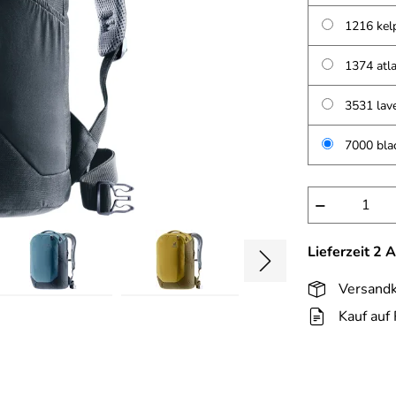
1216 kelp
1374 atla
3531 lav
7000 bla
−
Lieferzeit 2 
Versandk
Kauf auf