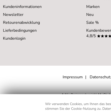
Kundeninformationen
Marken
Newsletter
Neu
Retourenabwicklung
Sale %
Lieferbedingungen
Kundenbewer
4,8/5
***
Kundenlogin
Impressum
Datenschut
* Alle Preisangaben inkl. MwSt., b
** Gilt für Lieferungen nach D
Wir verwenden Cookies, um Ihnen das best
stimmen Sie der Cookie-Nutzung zu. Daten