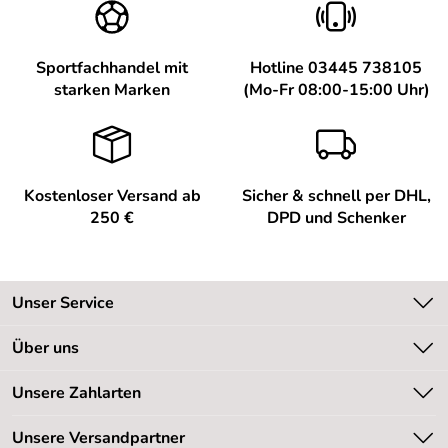
Sportfachhandel mit
Hotline 03445 738105
starken Marken
(Mo-Fr 08:00-15:00 Uhr)
Kostenloser Versand ab
Sicher & schnell per DHL,
250 €
DPD und Schenker
Unser Service
Kontakt
Über uns
Kundeninformationen
Unsere Bestseller
Unsere Zahlarten
Newsletter
Marken
Retourenabwicklung
Unsere Versandpartner