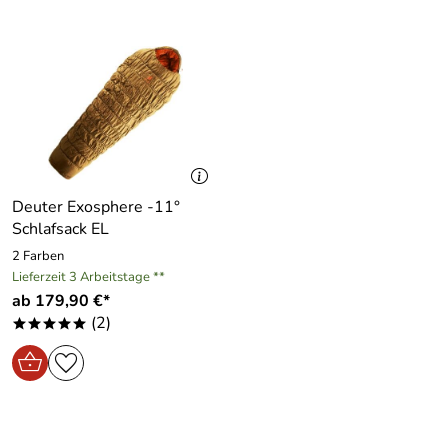
Material:
Synthetik
Gersthofen, https://www.deuter.com
Außenmaterial:
20D receceltes Polyester Ripstop
Innenmaterial:
20D receceltes Polyester Ripstop
Füllung:
HighLoftHollowFibre
Deuter Exosphere -11°
Schlafsack EL
2 Farben
Lieferzeit 3 Arbeitstage **
ab 179,90 €*
(2)
*****