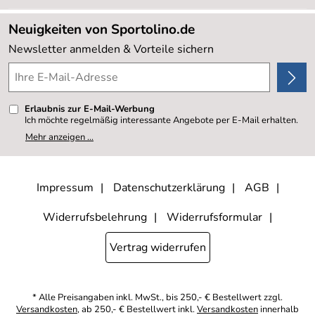
Neu
Lieferbedingungen
Sale %
Neuigkeiten von Sportolino.de
Kundenlogin
Kundenbewertungen (20.178)
Newsletter anmelden & Vorteile sichern
4,8/5
*****
Erlaubnis zur E-Mail-Werbung
Ich möchte regelmäßig interessante Angebote per E-Mail erhalten.
Meine E-Mail-Adresse wird nicht an andere Unternehmen
Mehr anzeigen ...
weitergegeben. Zu statistischen Zwecken wird in anonymer Form
ausgewertet, welche Links im Newsletter geklickt werden. Dabei ist
nicht erkennbar, welche konkrete Person geklickt hat. Diese
Einwilligung zur Nutzung meiner E-Mail- Adresse für Werbezwecke
kann ich jederzeit mit Wirkung für die Zukunft widerrufen, indem ich
Impressum
Datenschutzerklärung
AGB
den Link "Abmelden" am Ende des Newsletters anklicke oder die
Option Newsletter im Mitgliederbereich deaktiviere. Die
Datenschutzerklärung
habe ich zur Kenntnis genommen.
Widerrufsbelehrung
Widerrufsformular
Vertrag widerrufen
* Alle Preisangaben inkl. MwSt., bis 250,- € Bestellwert zzgl.
Versandkosten
, ab 250,- € Bestellwert inkl.
Versandkosten
innerhalb