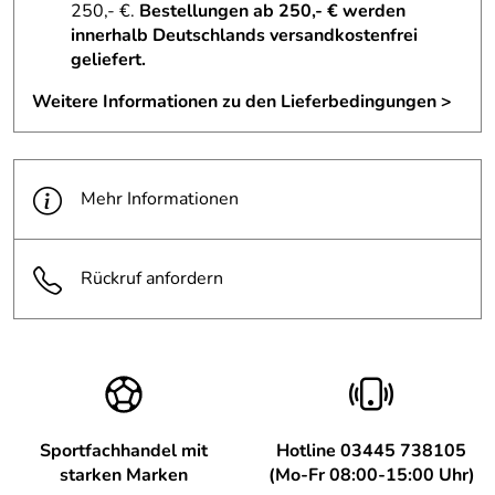
250,- €.
Bestellungen ab 250,- € werden
Wir sind ein online-Handel, ohne Schaufenster- oder
innerhalb Deutschlands versandkostenfrei
Ausstellungsware. Auch benutzte Ware geht nicht in
geliefert.
den Verkauf bzw. wird nicht Retour genommen.
Anprobiert werden darf /muss, wie in einem
Weitere Informationen zu den Lieferbedingungen >
stationären Geschäft auch. Sollte es Beanstandungen
für einen Artikel geben, bitte einfach sachlich
reklamieren, dafür gibt es zufriedenstellende
Lösungen für den Kunden, d.h. Rücknahme oder
Mehr Informationen
Tausch, wenn nicht selbst genutzt. Dies lässt sich
prüfen und nachvollziehen. Ein fairer Shop freut sich
über faire Kunden.
Rückruf anfordern
Sportfachhandel mit
Hotline 03445 738105
starken Marken
(Mo-Fr 08:00-15:00 Uhr)