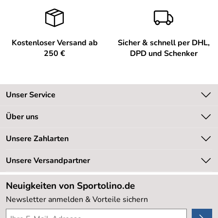
Kostenloser Versand ab
Sicher & schnell per DHL,
250 €
DPD und Schenker
Unser Service
Kontakt
Über uns
Kundeninformationen
Unsere Bestseller
Unsere Zahlarten
Newsletter
Marken
Retourenabwicklung
Unsere Versandpartner
Neu
Lieferbedingungen
Sale %
Neuigkeiten von Sportolino.de
Kundenlogin
Kundenbewertungen (20.178)
Newsletter anmelden & Vorteile sichern
4,8/5
*****