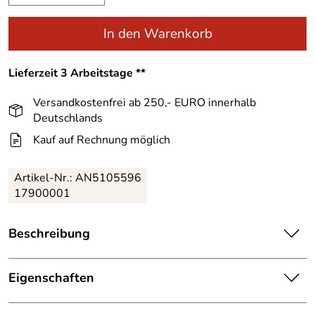
In den Warenkorb
Lieferzeit 3 Arbeitstage **
Versandkostenfrei ab 250,- EURO innerhalb
Deutschlands
Kauf auf Rechnung möglich
Artikel-Nr.:
AN5105596
17900001
Beschreibung
Bietet einen super Kontrast, Dank Stereo HD
Scheibentechnologie. Die Revent Large Atomic Skibrille
Eigenschaften
mit Live Fit-Technologie, so passt sich die Brille der
Ausstattung
Gesichtsform an. Die beweglichen Kopfbandgelenke