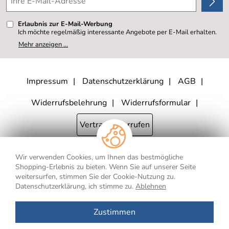
Erlaubnis zur E-Mail-Werbung
Ich möchte regelmäßig interessante Angebote per E-Mail erhalten.
Meine E-Mail-Adresse wird nicht an andere Unternehmen
Mehr anzeigen ...
weitergegeben. Zu statistischen Zwecken wird in anonymer Form
ausgewertet, welche Links im Newsletter geklickt werden. Dabei ist
nicht erkennbar, welche konkrete Person geklickt hat. Diese
Einwilligung zur Nutzung meiner E-Mail- Adresse für Werbezwecke
kann ich jederzeit mit Wirkung für die Zukunft widerrufen, indem ich
Impressum
Datenschutzerklärung
AGB
den Link "Abmelden" am Ende des Newsletters anklicke oder die
Option Newsletter im Mitgliederbereich deaktiviere. Die
Datenschutzerklärung
habe ich zur Kenntnis genommen.
Widerrufsbelehrung
Widerrufsformular
Vertrag widerrufen
Wir verwenden Cookies, um Ihnen das bestmögliche
* Alle Preisangaben inkl. MwSt., bis 250,- € Bestellwert zzgl.
Shopping-Erlebnis zu bieten. Wenn Sie auf unserer Seite
Versandkosten
, ab 250,- € Bestellwert inkl.
Versandkosten
innerhalb
weitersurfen, stimmen Sie der Cookie-Nutzung zu.
Deutschlands
Datenschutzerklärung, ich stimme zu.
Ablehnen
** Gilt für Lieferungen nach Deutschland. Lieferzeiten für andere Länder
und Informationen zur Berechnung des Liefertermins finden Sie
hier
.
Zustimmen