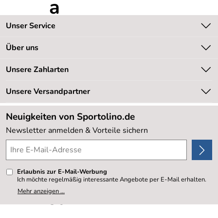
Unser Service
Kontakt
Über uns
Kundeninformationen
Unsere Bestseller
Unsere Zahlarten
Newsletter
Marken
Retourenabwicklung
Unsere Versandpartner
Neu
Lieferbedingungen
Sale %
Neuigkeiten von Sportolino.de
Kundenlogin
Kundenbewertungen (20.177)
Newsletter anmelden & Vorteile sichern
4,8/5
*****
Erlaubnis zur E-Mail-Werbung
Ich möchte regelmäßig interessante Angebote per E-Mail erhalten.
Meine E-Mail-Adresse wird nicht an andere Unternehmen
Mehr anzeigen ...
weitergegeben. Zu statistischen Zwecken wird in anonymer Form
ausgewertet, welche Links im Newsletter geklickt werden. Dabei ist
nicht erkennbar, welche konkrete Person geklickt hat. Diese
Einwilligung zur Nutzung meiner E-Mail- Adresse für Werbezwecke