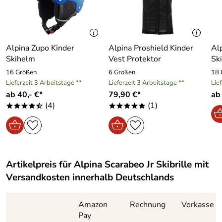
sorgen der flexible Comfort Frame und die einlagige
Schaumauflage. Pluspunkt für Brillenträger, kann über
einer normalen Sehhilfe getragen werden.
Alpina Zupo Kinder
Alpina Proshield Kinder
Alp
Skihelm
Vest Protektor
Sk
Hersteller: Alpina Sport + Optik-Vertriebs-GmbH,
16 Größen
6 Größen
18 
Hirschbergstrasse 8-10, 85254 Sulzemoos, info@alpina-
Lieferzeit 3 Arbeitstage **
Lieferzeit 3 Arbeitstage **
Lie
sports.de
ab 40,- €*
79,90 €*
ab
(4)
(1)
****/
*****
Artikelpreis für
Alpina Scarabeo Jr Skibrille
mit
Versandkosten innerhalb Deutschlands
Amazon
Rechnung
Vorkasse
Pay