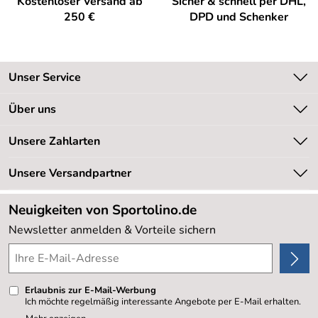
Kostenloser Versand ab
Sicher & schnell per DHL,
250 €
DPD und Schenker
Unser Service
Kontakt
Über uns
Kundeninformationen
Unsere Bestseller
Unsere Zahlarten
Newsletter
Marken
Retourenabwicklung
Unsere Versandpartner
Neu
Lieferbedingungen
Sale %
Neuigkeiten von Sportolino.de
Kundenlogin
Kundenbewertungen (20.178)
Newsletter anmelden & Vorteile sichern
4,8/5
*****
Erlaubnis zur E-Mail-Werbung
Ich möchte regelmäßig interessante Angebote per E-Mail erhalten.
Meine E-Mail-Adresse wird nicht an andere Unternehmen