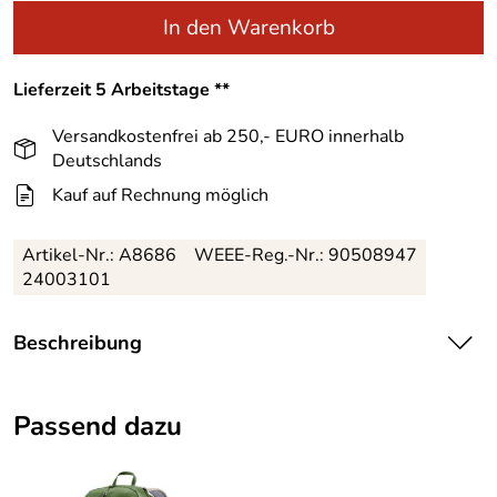
In den Warenkorb
Lieferzeit 5 Arbeitstage **
Versandkostenfrei ab 250,- EURO innerhalb
Deutschlands
Kauf auf Rechnung möglich
Artikel-Nr.:
A8686
WEEE-Reg.-Nr.: 90508947
24003101
Beschreibung
Für Sportbegeisterte, die Alpina Bonfire Sportbrille.
Größer, leichter, besser, die Performance-Lifestyle-Brille
Passend dazu
ist ein optisches Highlight. Das eigenständige Design, der
moderne Style und die Leichtigkeit, sowohl in der
Formsprache als auch im Gewicht, machen die Alpina