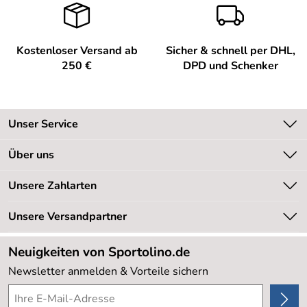
Bewertungsdatum: 23.08.2014
Kai
*****
Kostenloser Versand ab
Sicher & schnell per DHL,
Verifizierte Bewertung
250 €
DPD und Schenker
keine Beanstandung, weiterzuempfehlen
Kaufdatum: 13.04.2014
Bewertungsdatum: 23.04.2014
Unser Service
Karl
*****
Kontakt
Verifizierte Bewertung
Über uns
Lieferung war völlig unproblematisch und sehr schnell.
Kundeninformationen
Unsere Bestseller
Unsere Zahlarten
Kaufdatum: 27.01.2014
Newsletter
Marken
Bewertungsdatum: 08.02.2014
Retourenabwicklung
Unsere Versandpartner
Neu
Lieferbedingungen
Sale %
Neuigkeiten von Sportolino.de
Kundenlogin
Kundenbewertungen (20.177)
Newsletter anmelden & Vorteile sichern
4,8/5
*****