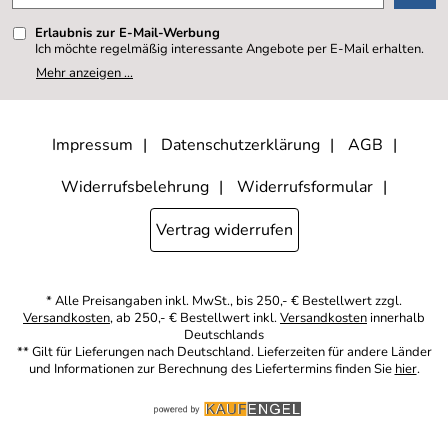
Erlaubnis zur E-Mail-Werbung
Ich möchte regelmäßig interessante Angebote per E-Mail erhalten.
Meine E-Mail-Adresse wird nicht an andere Unternehmen
Mehr anzeigen ...
weitergegeben. Zu statistischen Zwecken wird in anonymer Form
ausgewertet, welche Links im Newsletter geklickt werden. Dabei ist
nicht erkennbar, welche konkrete Person geklickt hat. Diese
Einwilligung zur Nutzung meiner E-Mail- Adresse für Werbezwecke
kann ich jederzeit mit Wirkung für die Zukunft widerrufen, indem ich
Impressum
Datenschutzerklärung
AGB
den Link "Abmelden" am Ende des Newsletters anklicke oder die
Option Newsletter im Mitgliederbereich deaktiviere. Die
Datenschutzerklärung
habe ich zur Kenntnis genommen.
Widerrufsbelehrung
Widerrufsformular
Vertrag widerrufen
* Alle Preisangaben inkl. MwSt., bis 250,- € Bestellwert zzgl.
Versandkosten
, ab 250,- € Bestellwert inkl.
Versandkosten
innerhalb
Deutschlands
** Gilt für Lieferungen nach Deutschland. Lieferzeiten für andere Länder
und Informationen zur Berechnung des Liefertermins finden Sie
hier
.