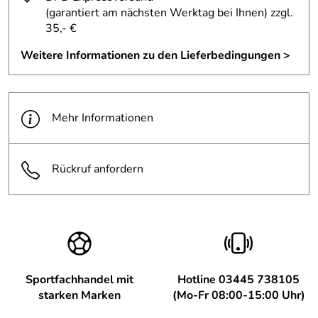
Verifizierte Bewertung
(garantiert am nächsten Werktag bei Ihnen)
zzgl.
Kamen sehr schnell hier an. Passen perfekt auf meine
35,- €
Wanderstöcke. Sind angenehm beim Laufen, besser als
ohne.
Weitere Informationen zu den Lieferbedingungen >
Kaufdatum: 21.04.2021
Bewertungsdatum: 07.05.2021
Mehr Informationen
Alfred
*****
Verifizierte Bewertung
Ich finde die Gummipuffer von Leki sehrgut. Ich kann sie
Rückruf anfordern
nur weiterempfehlen. Mit freundlichen Grüßen Alfred
Kaufdatum: 15.09.2014
Bewertungsdatum: 01.10.2014
Artur
*****
Verifizierte Bewertung
Sehr zufriedenstellende Ware. Superschnelle Lieferung,
Sportfachhandel mit
Hotline 03445 738105
kann die Firma nur weiterempfehlen.
starken Marken
(Mo-Fr 08:00-15:00 Uhr)
Kaufdatum: 07.08.2014