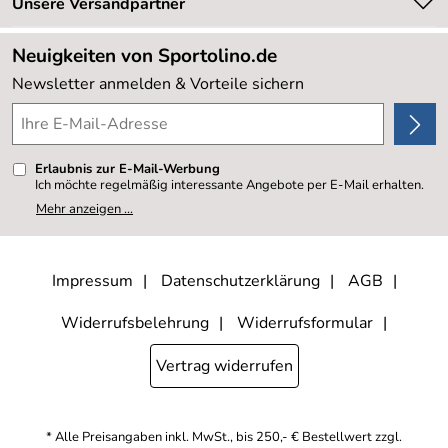
Retourenabwicklung
Unsere Versandpartner
Neu
Lieferbedingungen
Sale %
Neuigkeiten von Sportolino.de
Kundenlogin
Kundenbewertungen (20.178)
Newsletter anmelden & Vorteile sichern
4,8/5
*****
Erlaubnis zur E-Mail-Werbung
Ich möchte regelmäßig interessante Angebote per E-Mail erhalten.
Meine E-Mail-Adresse wird nicht an andere Unternehmen
Mehr anzeigen ...
weitergegeben. Zu statistischen Zwecken wird in anonymer Form
ausgewertet, welche Links im Newsletter geklickt werden. Dabei ist
nicht erkennbar, welche konkrete Person geklickt hat. Diese
Einwilligung zur Nutzung meiner E-Mail- Adresse für Werbezwecke
kann ich jederzeit mit Wirkung für die Zukunft widerrufen, indem ich
Impressum
Datenschutzerklärung
AGB
den Link "Abmelden" am Ende des Newsletters anklicke oder die
Option Newsletter im Mitgliederbereich deaktiviere. Die
Datenschutzerklärung
habe ich zur Kenntnis genommen.
Widerrufsbelehrung
Widerrufsformular
Vertrag widerrufen
* Alle Preisangaben inkl. MwSt., bis 250,- € Bestellwert zzgl.