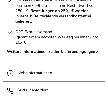
Die
Versandkosten
innerhalb Deutschlands
Wetterschutzkleidung, Werkzeug und Verpflegung passen
betragen 6,99 € bis zu einem Bestellwert von
bequem in den Jack Wolfskin Fahrradrucksack Moab Jam
Material:
Cross Rip 210D / Nailhead 210D
250,- €.
Bestellungen ab 250,- € werden
24 hinein. Innentaschen, Hüftgurttaschen sowie die
innerhalb Deutschlands versandkostenfrei
integrierte Regenhülle ergänzen das Profil vom Jack
Volumen:
ca. 24 Liter
geliefert.
Wolfskin Fahrradrucksack Moab Jam 24.
Jack Wolfskin Fahrradrucksack Moab Jam 24
DPD Expressversand
Vorbereitung für Trinksystem (Schlauchschleuse und -
(garantiert am nächsten Werktag bei Ihnen)
. zzgl.
fixierung)
20,- €
Weitere Informationen zu den Lieferbedingungen >
Hersteller: JACK WOLFSKIN, Jack Wolfskin Kreisel 1,
65510 Idstein, https://www.jack-wolfskin.com/
Mehr Informationen
Rückruf anfordern