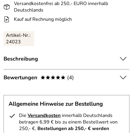
Versandkostenfrei ab 250,- EURO innerhalb
Deutschlands
Kauf auf Rechnung möglich
Artikel-Nr.:
24023
Beschreibung
Holmenkol Flüssig-Skiwachs Wax Fluid, ein guter Wachs,
der auch im Rennsport zum Einsatz kommt. Vorteile vom
Bewertungen
(4)
*****
Fluid Holmenkol Flüssig-Skiwachs sind die guten
Gleiteigenschaften. Insbesondere bei Pulverschnee sowie
5,0
*****
sehr kalter, trockener Luft sind Flüssigwachse im
Vergleich zu gebügelten Wachsen besser. Allerdings ist
Allgemeine Hinweise zur Bestellung
5
die Haltbarkeit, also die Kilometerleistung geringer.
4
Die
Versandkosten
innerhalb Deutschlands
Biologisch abbaubares Wachs, auftragen, abtrocknen
3
betragen 6,99 € bis zu einem Bestellwert von
lassen, mit rückseitigem Filz polieren und ab geht es auf
2
250,- €.
Bestellungen ab 250,- € werden
die Skipiste. Wasserabweisendes Flüssigwachs, schützt