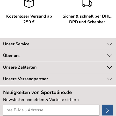
werde euch weiter empfehlen! Mfg Peter.
Kaufdatum: 04.02.2013
Kostenloser Versand ab
Sicher & schnell per DHL,
Bewertungsdatum: 20.02.2013
250 €
DPD und Schenker
Dörte
*****
Verifizierte Bewertung
es funktioniert!!
Unser Service
Kaufdatum: 30.01.2012
Kontakt
Bewertungsdatum: 21.02.2012
Über uns
Kundeninformationen
Unsere Bestseller
Unsere Zahlarten
Newsletter
Marken
Retourenabwicklung
Unsere Versandpartner
Neu
Lieferbedingungen
Sale %
Neuigkeiten von Sportolino.de
Kundenlogin
Kundenbewertungen (20.177)
Newsletter anmelden & Vorteile sichern
4,8/5
*****