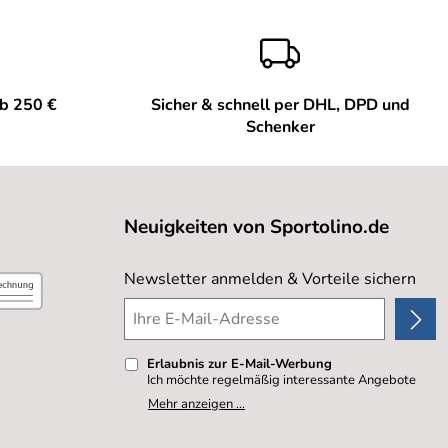
ab 250 €
Sicher & schnell per DHL, DPD und
Schenker
Neuigkeiten von Sportolino.de
Newsletter anmelden & Vorteile sichern
Erlaubnis zur E-Mail-Werbung
Ich möchte regelmäßig interessante Angebote
per E-Mail erhalten. Meine E-Mail-Adresse wird
Mehr anzeigen ...
nicht an andere Unternehmen weitergegeben. Zu
statistischen Zwecken wird in anonymer Form
ausgewertet, welche Links im Newsletter