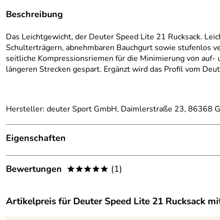
Beschreibung
Das Leichtgewicht, der Deuter Speed Lite 21 Rucksack. Lei
Schulterträgern, abnehmbaren Bauchgurt sowie stufenlos ve
seitliche Kompressionsriemen für die Minimierung von auf-
längeren Strecken gespart. Ergänzt wird das Profil vom Deu
Hersteller: deuter Sport GmbH, Daimlerstraße 23, 86368 G
Eigenschaften
Ausstattung
Bewertungen
(1)
*****
Gewicht:
ca. 430 g
5,0
*****
Maße:
ca. 46 x 27 x 19 cm
Artikelpreis für
Deuter Speed Lite 21 Rucksack
mit
5
Material:
Polyester / Polyami