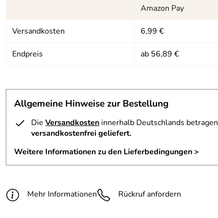
4
Amazon Pay
Regenhülle:
keine
3
Versandkosten
6,99 €
2
Volumen:
ca. 21 Liter
1
Endpreis
ab 56,89 €
Vorbereitung für ein Trinksystem:
ja
Johannes
Verifizierte Bewertung
*****
Qualität wie beschrieben, schnelle Lieferung
Kaufdatum: 16.09.2023
Allgemeine Hinweise zur Bestellung
Bewertungsdatum: 03.10.2023
Die
Versandkosten
innerhalb Deutschlands betragen 
versandkostenfrei geliefert.
Weitere Informationen zu den Lieferbedingungen >
Mehr Informationen
Rückruf anfordern