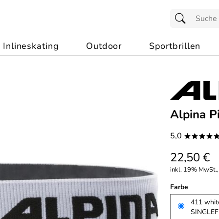
Inlineskating
Outdoor
Sportbrillen
Alpina P
5,0
****
22,50 €
inkl. 19% MwSt.,
Farbe
411 white
SINGLEF