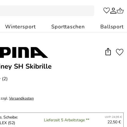
Wintersport
Sporttaschen
Ballsport
iney SH Skibrille
(2)
*
 zzgl.
Versandkosten
, Scheibe:
UVP: 24,95 €
Lieferzeit 5 Arbeitstage **
22,50 €
LEX (S2)