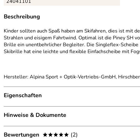
24041101
Beschreibung
Kinder sollten auch Spaß haben am Skifahren, dies ist mit d
Strahlen und eisigem Fahrtwind. Optimal ist die Piney SH v
Brille ein unentbehrlicher Begleiter. Die Singleflex-Scheib
Skibrille hat eine leichte und flexible Einfachscheibe mit 
Hersteller: Alpina Sport + Optik-Vertriebs-GmbH, Hirschbe
Eigenschaften
Ausstattung
Hinweise & Dokumente
Belüftung:
spezieller Abdeckschaum für Luf
Dokumente zum Download:
Brillenträgertauglich:
nein
Bewertungen
(2)
*****