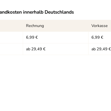
10kB)
andkosten innerhalb Deutschlands
Rechnung
Vorkasse
6,99 €
6,99 €
ab 29,49 €
ab 29,49 €
Unserem Sechsjährigen leider zu groß.