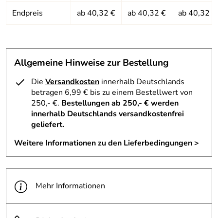
AC
*****
Endpreis
ab 40,32 €
ab 40,32 €
ab 40,32 €
Verifizierte Bewertung
Einwandfrei. Die polarisierenden Gläser machen ein wenig
dunkler als meine alte Brille, aber die Sicht ist bei diffusen
Licht, Nebel und Sonne sehr gut.
Allgemeine Hinweise zur Bestellung
Kaufdatum: 20.03.2025
Bewertungsdatum: 07.04.2025
Die
Versandkosten
innerhalb Deutschlands
betragen 6,99 € bis zu einem Bestellwert von
250,- €.
Bestellungen ab 250,- € werden
innerhalb Deutschlands versandkostenfrei
geliefert.
Weitere Informationen zu den Lieferbedingungen >
Mehr Informationen