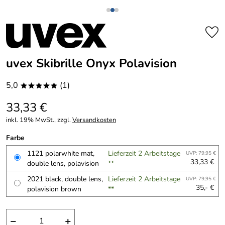
uvex Skibrille Onyx Polavision
5,0
(1)
*****
33,33 €
inkl. 19% MwSt., zzgl.
Versandkosten
Farbe
1121 polarwhite mat,
Lieferzeit 2 Arbeitstage
UVP: 79,95 €
33,33 €
double lens, polavision
**
2021 black, double lens,
Lieferzeit 2 Arbeitstage
UVP: 79,95 €
35,- €
polavision brown
**
−
+