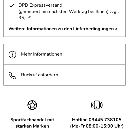
(undicht) anfangs getrübt. Da wir kurzfristige keine
DPD Expressversand
Möglichkeit eines Neukaufes oder Rücksendung hatten,
(garantiert am nächsten Werktag bei Ihnen)
zzgl.
haben wir eine "Reparatur" vorgenommen- mit Erfolg: nun
35,- €
ist alles in Ordnung.
Kaufdatum: 04.02.2016
Weitere Informationen zu den Lieferbedingungen >
Bewertungsdatum: 14.02.2016
Mehr Informationen
Rückruf anfordern
Sportfachhandel mit
Hotline 03445 738105
starken Marken
(Mo-Fr 08:00-15:00 Uhr)