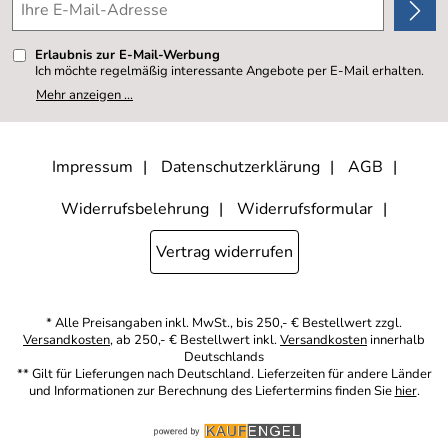
Erlaubnis zur E-Mail-Werbung
Ich möchte regelmäßig interessante Angebote per E-Mail erhalten.
Meine E-Mail-Adresse wird nicht an andere Unternehmen
Mehr anzeigen ...
weitergegeben. Zu statistischen Zwecken wird in anonymer Form
ausgewertet, welche Links im Newsletter geklickt werden. Dabei ist
nicht erkennbar, welche konkrete Person geklickt hat. Diese
Einwilligung zur Nutzung meiner E-Mail- Adresse für Werbezwecke
kann ich jederzeit mit Wirkung für die Zukunft widerrufen, indem ich
Impressum
Datenschutzerklärung
AGB
den Link "Abmelden" am Ende des Newsletters anklicke oder die
Option Newsletter im Mitgliederbereich deaktiviere. Die
Datenschutzerklärung
habe ich zur Kenntnis genommen.
Widerrufsbelehrung
Widerrufsformular
Vertrag widerrufen
* Alle Preisangaben inkl. MwSt., bis 250,- € Bestellwert zzgl.
Versandkosten
, ab 250,- € Bestellwert inkl.
Versandkosten
innerhalb
Deutschlands
** Gilt für Lieferungen nach Deutschland. Lieferzeiten für andere Länder
und Informationen zur Berechnung des Liefertermins finden Sie
hier
.