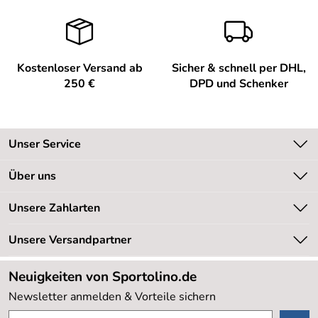
Kostenloser Versand ab
Sicher & schnell per DHL,
250 €
DPD und Schenker
Unser Service
Kontakt
Über uns
Kundeninformationen
Unsere Bestseller
Unsere Zahlarten
Newsletter
Marken
Retourenabwicklung
Unsere Versandpartner
Neu
Lieferbedingungen
Sale %
Neuigkeiten von Sportolino.de
Kundenlogin
Kundenbewertungen (20.177)
Newsletter anmelden & Vorteile sichern
4,8/5
*****