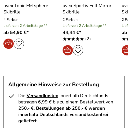
Bewertungsdatum: 10.12.2018
uvex Topic FM sphere
uvex Sportiv Full Mirror
uv
Annegret
Skibrille
Skibrille
Ski
*****
Verifizierte Bewertung
4 Farben
2 Farben
2 F
Lieferzeit 2 Arbeitstage **
Lieferzeit 2 Arbeitstage **
Lie
Sehr sehr schnelle Lieferung, Brille ist top. Bin sehr
ab 54,90 €*
44,44 €*
ab
zufrieden
(2)
*****
*
Kaufdatum: 29.01.2017
Bewertungsdatum: 08.02.2017
Claus
*****
Verifizierte Bewertung
Sehr gut...
Kaufdatum: 02.03.2016
Allgemeine Hinweise zur Bestellung
Bewertungsdatum: 15.03.2016
Die
Versandkosten
innerhalb Deutschlands
Antje
betragen 6,99 € bis zu einem Bestellwert von
****o
Verifizierte Bewertung
250,- €.
Bestellungen ab 250,- € werden
innerhalb Deutschlands versandkostenfrei
Die Skibrille ist im großen und ganzen ok, die Scheibe war
geliefert.
verschoben, dadurch war die Freude und die Sicht