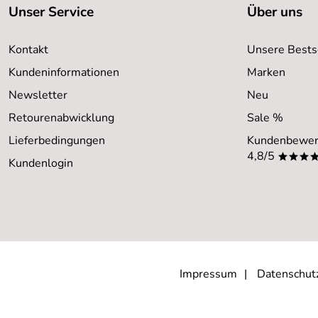
Kaufdatum: 21.12.2021
Unser Service
Über uns
Bewertungsdatum: 31.12.2021
Kontakt
Unsere Bests
Unbekannter
Verifizierte Bewertung
*****
Kundeninformationen
Marken
Schneller Versand, bin zufrieden, vielen Dank.
Newsletter
Neu
Kaufdatum: 21.10.2021
Bewertungsdatum: 04.11.2021
Retourenabwicklung
Sale %
Lieferbedingungen
Kundenbewer
4,8/5
***
Kundenlogin
Impressum
Datenschut