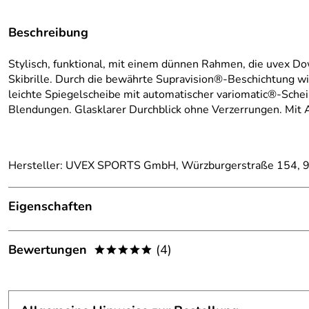
Beschreibung
Stylisch, funktional, mit einem dünnen Rahmen, die uvex D
Skibrille. Durch die bewährte Supravision®-Beschichtung wir
leichte Spiegelscheibe mit automatischer variomatic®-Sche
Blendungen. Glasklarer Durchblick ohne Verzerrungen. Mit 
Hersteller: UVEX SPORTS GmbH, Würzburgerstraße 154, 9
Eigenschaften
Ausstattung
Bewertungen
(4)
*****
Belüftung:
ja
5,0
*****
Brillenträgertauglich:
nein