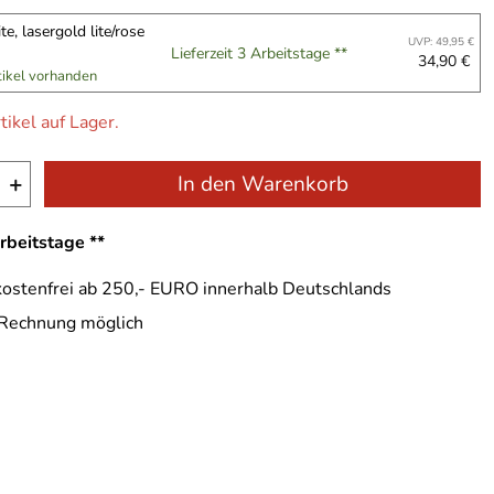
e, lasergold lite/rose
UVP: 49,95 €
Lieferzeit 3 Arbeitstage **
34,90 €
tikel vorhanden
tikel auf Lager.
+
In den Warenkorb
Arbeitstage **
ostenfrei ab 250,- EURO innerhalb Deutschlands
 Rechnung möglich