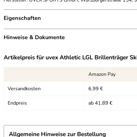
Hersteller: UVEX SPORTS GmbH, Würzburgerstraße 154, 9
Eigenschaften
Ausstattung
Hinweise & Dokumente
Belüftung:
ja
Dokumente zum Download:
Brillenträgertauglich:
ja
Artikelpreis für
uvex Athletic LGL Brillenträger Ski
UVEX - Warn- und Sicherheitshinweis Skibrille (1.405
Schutzstufe:
Double lens spheric, S1 / S2 M
Amazon Pay
Versandkosten
6,99 €
Endpreis
ab 41,89 €
Allgemeine Hinweise zur Bestellung