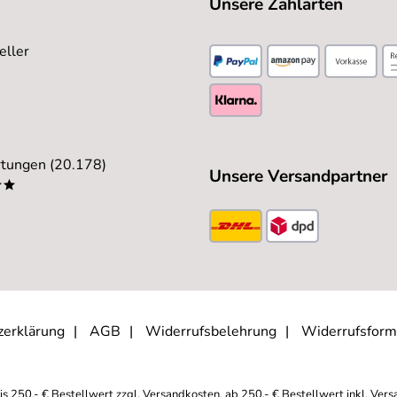
Unsere Zahlarten
eller
tungen (20.178)
Unsere Versandpartner
**
zerklärung
AGB
Widerrufsbelehrung
Widerrufsform
is 250,- € Bestellwert zzgl.
Versandkosten
, ab 250,- € Bestellwert inkl.
Vers