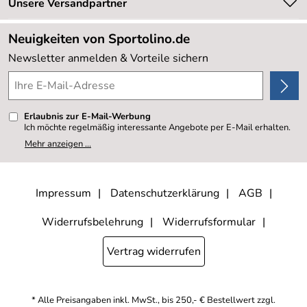
Retourenabwicklung
Unsere Versandpartner
Neu
Lieferbedingungen
Sale %
Neuigkeiten von Sportolino.de
Kundenlogin
Kundenbewertungen (20.177)
Newsletter anmelden & Vorteile sichern
4,8/5
*****
Erlaubnis zur E-Mail-Werbung
Ich möchte regelmäßig interessante Angebote per E-Mail erhalten.
Meine E-Mail-Adresse wird nicht an andere Unternehmen
Mehr anzeigen ...
weitergegeben. Zu statistischen Zwecken wird in anonymer Form
ausgewertet, welche Links im Newsletter geklickt werden. Dabei ist
nicht erkennbar, welche konkrete Person geklickt hat. Diese
Einwilligung zur Nutzung meiner E-Mail- Adresse für Werbezwecke
kann ich jederzeit mit Wirkung für die Zukunft widerrufen, indem ich
Impressum
Datenschutzerklärung
AGB
den Link "Abmelden" am Ende des Newsletters anklicke oder die
Option Newsletter im Mitgliederbereich deaktiviere. Die
Datenschutzerklärung
habe ich zur Kenntnis genommen.
Widerrufsbelehrung
Widerrufsformular
Vertrag widerrufen
* Alle Preisangaben inkl. MwSt., bis 250,- € Bestellwert zzgl.