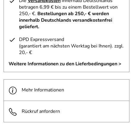
Die
Versandkosten
innerhalb Deutschlands
Baumwolle und Polyester (Pikee). Saison EM 2020/2021.
3
betragen 6,99 € bis zu einem Bestellwert von
2
250,- €.
Bestellungen ab 250,- € werden
innerhalb Deutschlands versandkostenfrei
1
Hersteller: adidas AG, Adi-Dassler-Str. 1, 91074
geliefert.
Herzogenaurach, https://www.adidas.de
Oscar
*****
DPD Expressversand
Verifizierte Bewertung
(garantiert am nächsten Werktag bei Ihnen)
. zzgl.
really good product! And the store is even better with the
20,- €
customer
Weitere Informationen zu den Lieferbedingungen >
Kaufdatum: 15.12.2022
Bewertungsdatum: 26.12.2022
Engelhardt
*****
Mehr Informationen
Verifizierte Bewertung
Schnelle Lieferung
Kaufdatum: 24.06.2021
Rückruf anfordern
Bewertungsdatum: 04.07.2021