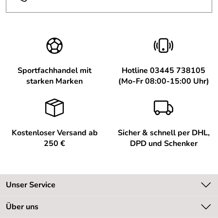
Hersteller: adidas AG, Adi-Dassler-Str. 1, 91074
Herzogenaurach, https://www.adidas.de
Sportfachhandel mit
Hotline 03445 738105
starken Marken
(Mo-Fr 08:00-15:00 Uhr)
Kostenloser Versand ab
Sicher & schnell per DHL,
250 €
DPD und Schenker
Unser Service
Kontakt
Über uns