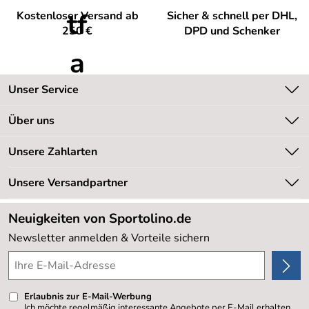
Verifizierte Bewertung
Kostenloser Versand ab
Sicher & schnell per DHL,
Bestellung bis Lieferung in 2 Tagen.Produkt Top. Besser
250 €
DPD und Schenker
geht's nicht !
Kaufdatum: 08.09.2011
Bewertungsdatum: 24.09.2011
Unser Service
Oskar
*****
Kontakt
Über uns
Verifizierte Bewertung
Kundeninformationen
Es hat alles sehr gut geklappt.
Unsere Bestseller
Unsere Zahlarten
Newsletter
Kaufdatum: 14.11.2009
Marken
Bewertungsdatum: 26.11.2009
Retourenabwicklung
Unsere Versandpartner
Neu
Lieferbedingungen
Sale %
Neuigkeiten von Sportolino.de
Kundenlogin
Kundenbewertungen (20.177)
Newsletter anmelden & Vorteile sichern
4,8/5
*****
Erlaubnis zur E-Mail-Werbung
Ich möchte regelmäßig interessante Angebote per E-Mail erhalten.