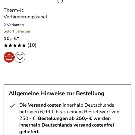
erwin
*****
Therm-ic
Verifizierte Bewertung
Verlängerungskabel
alles bestens gelaufen mit der abwicklung...jederzeit
2 Varianten
gerne werde ich hier wieder einkaufen! produkt ist
Sofort lieferbar
gut...mein weib hat die dinger regelmäsasig in gebrauch
10,- €*
und ich muss mir nicht mehr ihr gemecker wg. kalten
(10)
*****
zehen anhören! da macht skifahren gleich viiiel mehr
spass---juhui!!!
Kaufdatum: 07.02.2013
Bewertungsdatum: 22.02.2013
Ines
*****
Verifizierte Bewertung
Allgemeine Hinweise zur Bestellung
Hat alles prima geklappt, jeder Zeit wieder.
Die
Versandkosten
innerhalb Deutschlands
Kaufdatum: 31.01.2013
betragen 6,99 € bis zu einem Bestellwert von
Bewertungsdatum: 13.02.2013
250,- €.
Bestellungen ab 250,- € werden
innerhalb Deutschlands versandkostenfrei
Stephan
****o
geliefert.
Verifizierte Bewertung