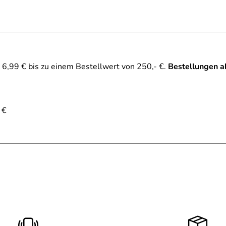
lbar
6,99 € bis zu einem Bestellwert von 250,- €.
Bestellungen a
nschale, EPS Innenschale
 €
terempfehlen.