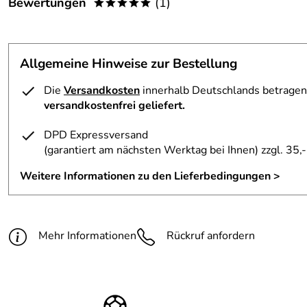
Bewertungen
(1)
*****
Belüftung:
Belüftungsöffnungen verstel
5,0
*****
Innenfutter:
herausnehmbar
Allgemeine Hinweise zur Bestellung
5
Ohrpads:
abnehmbar
4
Die
Versandkosten
innerhalb Deutschlands betragen 
Skibrillenbandhalterung:
vorhanden
3
versandkostenfrei geliefert.
2
Technologie:
Hardshell, schlagfeste Auße
DPD Expressversand
1
(garantiert am nächsten Werktag bei Ihnen)
zzgl. 35,-
Verschluss:
Monomatic Verschluss
Völk
Verifizierte Bewertung
*****
Weitere Informationen zu den Lieferbedingungen >
Verstellsystem:
IAS-System
Helm sieht sehr gut aus. Sitzt perfekt. Würde jederzeit wei
Kaufdatum: 09.01.2019
Bewertungsdatum: 29.01.2019
Mehr Informationen
Rückruf anfordern