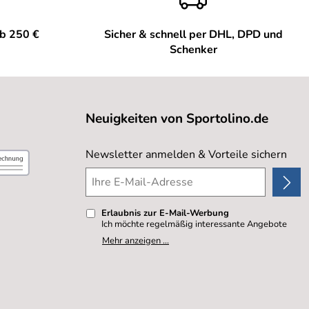
ab 250 €
Sicher & schnell per DHL, DPD und
Schenker
Neuigkeiten von Sportolino.de
Newsletter anmelden & Vorteile sichern
Erlaubnis zur E-Mail-Werbung
Ich möchte regelmäßig interessante Angebote
per E-Mail erhalten. Meine E-Mail-Adresse wird
Mehr anzeigen ...
nicht an andere Unternehmen weitergegeben. Zu
statistischen Zwecken wird in anonymer Form
ausgewertet, welche Links im Newsletter
geklickt werden. Dabei ist nicht erkennbar,
welche konkrete Person geklickt hat. Diese
Einwilligung zur Nutzung meiner E-Mail- Adresse
für Werbezwecke kann ich jederzeit mit Wirkung